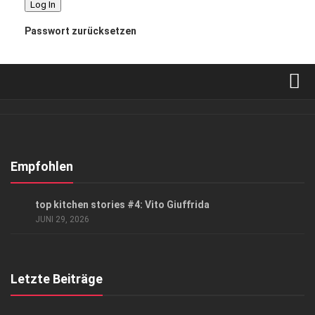
Passwort zurücksetzen
Verkaufsstellen
Abonnement
Kontakt, Impressum
Empfohlen
Datenschutzerklärung
GENUSS
top kitchen stories #4: Vito Giuffrida
AGB
JUNI 29, 2026
Top Gesundheitsforum Dresden / Ostsachsen
Mediadaten
Letzte Beiträge