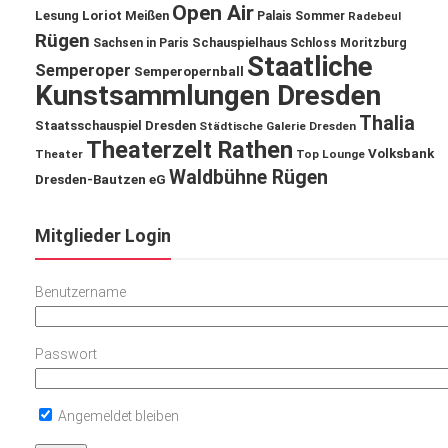
Open Air
Lesung
Loriot
Meißen
Palais Sommer
Radebeul
Rügen
Schauspielhaus
Sachsen in Paris
Schloss Moritzburg
Staatliche
Semperoper
Semperopernball
Kunstsammlungen Dresden
Thalia
Staatsschauspiel Dresden
Städtische Galerie Dresden
Theaterzelt Rathen
Volksbank
Theater
Top Lounge
Waldbühne Rügen
Dresden-Bautzen eG
Mitglieder Login
Benutzername
Passwort
Angemeldet bleiben