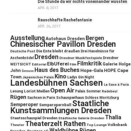
Die Stunde da wir nichts voneinander wussten
APR. 8, 2017
Rauschhafte Rachefantasie
APR. 26, 2017
Ausstellung
Bergen
Autohaus Dresden
Chinesischer Pavillon Dresden
Die Ente bleibt draußen
Deutsche Post
Drei Haselnüsse für
Dresden
Aschenbrödel
Dresdner Musikfestspiele
Dresdner
Filmkritik
ElbUferei
Galerie Holge
WEITSICHT
Editorial
Film
Haus des Buches
John
Hope-Gala
HOPE Cape
Genuss
Kino
Town
Ladys Gin Night
Japanisches Palais
Landesbühnen Sachsen
La Saxe à Paris
Open Air
Lesung
Loriot
Meißen
Palais Sommer
Radebeul
Rügen
Schauspielhaus
Sachsen in Paris
Schloss Moritzburg
Staatliche
Semperoper
Semperopernball
Kunstsammlungen Dresden
Thalia
Staatsschauspiel Dresden
Städtische Galerie Dresden
Theaterzelt Rathen
Volksbank
Theater
Top Lounge
Waldbühne Rügen