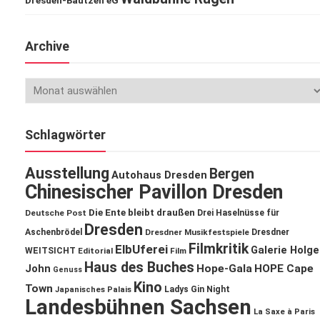
Dresden-Bautzen eG
Archive
Schlagwörter
Ausstellung
Bergen
Autohaus Dresden
Chinesischer Pavillon Dresden
Die Ente bleibt draußen
Deutsche Post
Drei Haselnüsse für
Dresden
Aschenbrödel
Dresdner Musikfestspiele
Dresdner
Filmkritik
ElbUferei
Galerie Holge
WEITSICHT
Editorial
Film
Haus des Buches
John
Hope-Gala
HOPE Cape
Genuss
Kino
Town
Ladys Gin Night
Japanisches Palais
Landesbühnen Sachsen
La Saxe à Paris