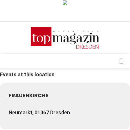
Verkaufsstellen
Abonnement
Kontakt, Impressum
Datenschutzerklärung
AGB
Events at this location
Architektur & Design
Top Gesundheitsforum Dresden / Ostsachsen
Events
Mediadaten
FRAUENKIRCHE
Genuss
Geschäft
Neumarkt, 01067 Dresden
gesund & schön
Gesellschaft