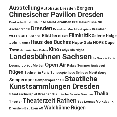
Ausstellung
Bergen
Autohaus Dresden
Chinesischer Pavillon Dresden
Die Ente bleibt draußen
Deutsche Post
Drei Haselnüsse für
Dresden
Aschenbrödel
Dresdner Musikfestspiele
Dresdner
Filmkritik
ElbUferei
Galerie Holge
WEITSICHT
Editorial
Film
Haus des Buches
John
Hope-Gala
HOPE Cape
Genuss
Kino
Town
Ladys Gin Night
Japanisches Palais
Landesbühnen Sachsen
La Saxe à Paris
Open Air
Lesung
Loriot
Meißen
Palais Sommer
Radebeul
Rügen
Schauspielhaus
Sachsen in Paris
Schloss Moritzburg
Staatliche
Semperoper
Semperopernball
Kunstsammlungen Dresden
Thalia
Staatsschauspiel Dresden
Städtische Galerie Dresden
Theaterzelt Rathen
Volksbank
Theater
Top Lounge
Waldbühne Rügen
Dresden-Bautzen eG