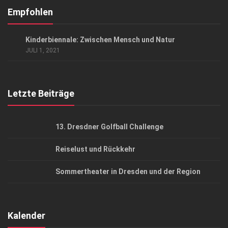
Kontakt, Impressum
Empfohlen
Datenschutzerklärung
KUNST & KULTUR
Kinder­bien­nale: Zwischen Mensch und Natur
AGB
JULI 1, 2021
Top Gesundheitsforum Dresden / Ostsachsen
Mediadaten
Letzte Beiträge
13. Dresdner Golfball Challenge
Reiselust und Rückkehr
Sommertheater in Dresden und der Region
Kalender