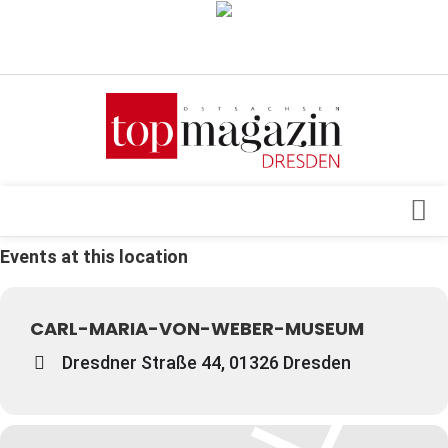
Verkaufsstellen
Abonnement
Kontakt, Impressum
Datenschutzerklärung
AGB
Events at this location
Architektur & Design
Top Gesundheitsforum Dresden / Ostsachsen
Events
Mediadaten
CARL-MARIA-VON-WEBER-MUSEUM
Genuss
Dresdner Straße 44, 01326 Dresden
Geschäft
gesund & schön
Gesellschaft