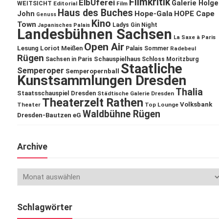
Filmkritik
ElbUferei
Galerie Holge
WEITSICHT
Editorial
Film
Haus des Buches
John
Hope-Gala
HOPE Cape
Genuss
Kino
Town
Ladys Gin Night
Japanisches Palais
Landesbühnen Sachsen
La Saxe à Paris
Open Air
Lesung
Loriot
Meißen
Palais Sommer
Radebeul
Rügen
Schauspielhaus
Sachsen in Paris
Schloss Moritzburg
Staatliche
Semperoper
Semperopernball
Kunstsammlungen Dresden
Thalia
Staatsschauspiel Dresden
Städtische Galerie Dresden
Theaterzelt Rathen
Volksbank
Theater
Top Lounge
Waldbühne Rügen
Dresden-Bautzen eG
Archive
Schlagwörter