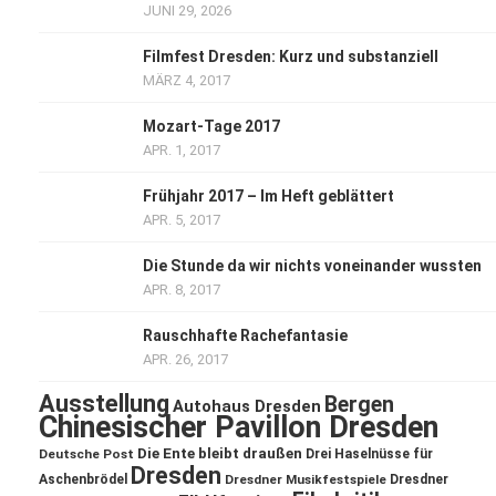
JUNI 29, 2026
Filmfest Dresden: Kurz und substanziell
MÄRZ 4, 2017
Mozart-Tage 2017
APR. 1, 2017
Frühjahr 2017 – Im Heft geblättert
APR. 5, 2017
Die Stunde da wir nichts voneinander wussten
APR. 8, 2017
Rauschhafte Rachefantasie
APR. 26, 2017
Ausstellung
Bergen
Autohaus Dresden
Chinesischer Pavillon Dresden
Die Ente bleibt draußen
Deutsche Post
Drei Haselnüsse für
Dresden
Aschenbrödel
Dresdner Musikfestspiele
Dresdner