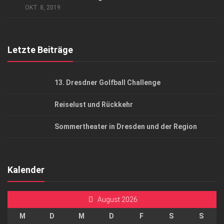
AGB
OKT. 8, 2019
Top Gesundheitsforum Dresden / Ostsachsen
Mediadaten
Letzte Beiträge
13. Dresdner Golfball Challenge
Reiselust und Rückkehr
Sommertheater in Dresden und der Region
Kalender
August 2026
M
D
M
D
F
S
S