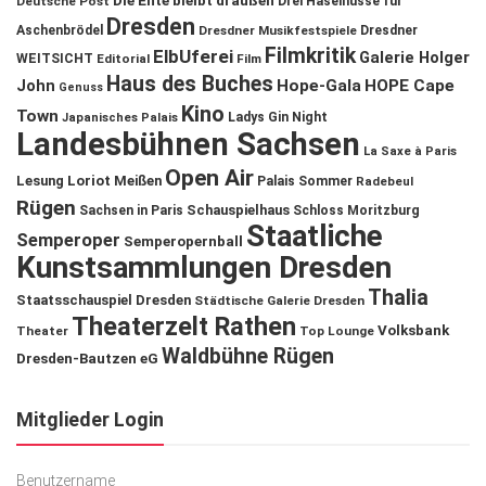
Die Ente bleibt draußen
Deutsche Post
Drei Haselnüsse für
Dresden
Aschenbrödel
Dresdner Musikfestspiele
Dresdner
Filmkritik
ElbUferei
Galerie Holger
WEITSICHT
Editorial
Film
Haus des Buches
John
Hope-Gala
HOPE Cape
Genuss
Kino
Town
Ladys Gin Night
Japanisches Palais
Landesbühnen Sachsen
La Saxe à Paris
Open Air
Lesung
Loriot
Meißen
Palais Sommer
Radebeul
Rügen
Schauspielhaus
Sachsen in Paris
Schloss Moritzburg
Staatliche
Semperoper
Semperopernball
Kunstsammlungen Dresden
Thalia
Staatsschauspiel Dresden
Städtische Galerie Dresden
Theaterzelt Rathen
Volksbank
Theater
Top Lounge
Waldbühne Rügen
Dresden-Bautzen eG
Mitglieder Login
Benutzername