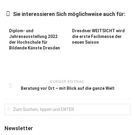
Kunst & Kultur
Sie interessieren Sich möglichweise auch für:
Lifestyle
Ausflug & Reise
Diplom- und
Dresdner WEITSICHT wird
Jahresausstellung 2022
die erste Fachmesse der
Podcast
der Hochschule für
neuen Saison
Bildende Künste Dresden
Top Branchen
SACHSEN IN PARIS
VORIGER BEITRAG:
Beratung vor Ort – mit Blick auf die ganze Welt
Newsletter