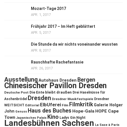
Mozart-Tage 2017
APR. 1, 2017
Frühjahr 2017 – Im Heft geblättert
APR. 5, 2017
Die Stunde da wir nichts voneinander wussten
APR. 8, 2017
Rauschhafte Rachefantasie
APR. 26, 2017
Ausstellung
Bergen
Autohaus Dresden
Chinesischer Pavillon Dresden
Die Ente bleibt draußen
Deutsche Post
Drei Haselnüsse für
Dresden
Aschenbrödel
Dresdner Musikfestspiele
Dresdner
Filmkritik
ElbUferei
Galerie Holger
WEITSICHT
Editorial
Film
Haus des Buches
John
Hope-Gala
HOPE Cape
Genuss
Kino
Town
Ladys Gin Night
Japanisches Palais
Landesbühnen Sachsen
La Saxe à Paris