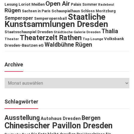
Open Air
Lesung
Loriot
Meißen
Palais Sommer
Radebeul
Rügen
Schauspielhaus
Sachsen in Paris
Schloss Moritzburg
Staatliche
Semperoper
Semperopernball
Kunstsammlungen Dresden
Thalia
Staatsschauspiel Dresden
Städtische Galerie Dresden
Theaterzelt Rathen
Volksbank
Theater
Top Lounge
Waldbühne Rügen
Dresden-Bautzen eG
Archive
Schlagwörter
Ausstellung
Bergen
Autohaus Dresden
Chinesischer Pavillon Dresden