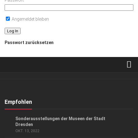
Passwort
Angemeldet bleiben
Passwort zurücksetzen
Verkaufsstellen
Abonnement
Kontakt, Impressum
Empfohlen
Datenschutzerklärung
KUNST & KULTUR
Sonderausstellungen der Museen der Stadt
AGB
Dresden
OKT. 13, 2022
Top Gesundheitsforum Dresden / Ostsachsen