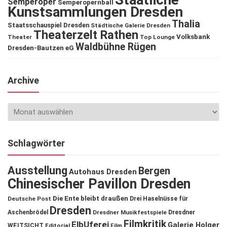
Semperoper
Semperopernball
Kunstsammlungen Dresden
Thalia
Staatsschauspiel Dresden
Städtische Galerie Dresden
Theaterzelt Rathen
Volksbank
Theater
Top Lounge
Waldbühne Rügen
Dresden-Bautzen eG
Archive
Schlagwörter
Ausstellung
Bergen
Autohaus Dresden
Chinesischer Pavillon Dresden
Die Ente bleibt draußen
Deutsche Post
Drei Haselnüsse für
Dresden
Aschenbrödel
Dresdner Musikfestspiele
Dresdner
Filmkritik
ElbUferei
Galerie Holger
WEITSICHT
Editorial
Film