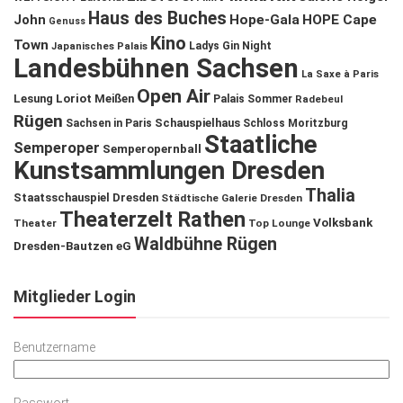
Haus des Buches
John
Hope-Gala
HOPE Cape
Genuss
Kino
Town
Ladys Gin Night
Japanisches Palais
Landesbühnen Sachsen
La Saxe à Paris
Open Air
Lesung
Loriot
Meißen
Palais Sommer
Radebeul
Rügen
Schauspielhaus
Sachsen in Paris
Schloss Moritzburg
Staatliche
Semperoper
Semperopernball
Kunstsammlungen Dresden
Thalia
Staatsschauspiel Dresden
Städtische Galerie Dresden
Theaterzelt Rathen
Volksbank
Theater
Top Lounge
Waldbühne Rügen
Dresden-Bautzen eG
Mitglieder Login
Benutzername