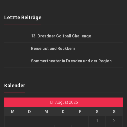
Mediadaten
Letzte Beiträge
13. Dresdner Golfball Challenge
Reiselust und Rückkehr
Sommertheater in Dresden und der Region
Kalender
August 2026
M
D
M
D
F
S
S
1
2