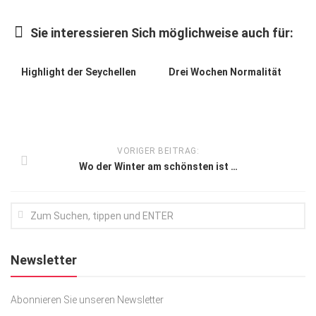
Kunst & Kultur
Sie interessieren Sich möglichweise auch für:
Lifestyle
Ausflug & Reise
Highlight der Seychellen
Drei Wochen Normalität
Podcast
Top Branchen
SACHSEN IN PARIS
VORIGER BEITRAG:
Wo der Winter am schönsten ist …
Newsletter
Abonnieren Sie unseren Newsletter