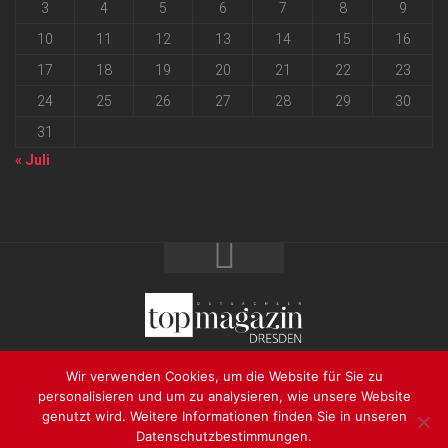
3
4
5
6
7
8
9
10
11
12
13
14
15
16
17
18
19
20
21
22
23
24
25
26
27
28
29
30
31
« Juli
2026 progressmedia Verlag & Werbeagentur GmbH • Bautzner
Wir verwenden Cookies, um die Website für Sie zu
Landstraße 62 • 01324 Dresden
personalisieren und um zu analysieren, wie unsere Website
genutzt wird. Weitere Informationen finden Sie in unseren
Datenschutzbestimmungen.