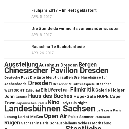
Frühjahr 2017 – Im Heft geblättert
APR. 5, 2017
Die Stunde da wir nichts voneinander wussten
APR. 8, 2017
Rauschhafte Rachefantasie
APR. 26, 2017
Ausstellung
Bergen
Autohaus Dresden
Chinesischer Pavillon Dresden
Die Ente bleibt draußen
Deutsche Post
Drei Haselnüsse für
Dresden
Aschenbrödel
Dresdner Musikfestspiele
Dresdner
Filmkritik
ElbUferei
Galerie Holger
WEITSICHT
Editorial
Film
Haus des Buches
John
Hope-Gala
HOPE Cape
Genuss
Kino
Town
Ladys Gin Night
Japanisches Palais
Landesbühnen Sachsen
La Saxe à Paris
Open Air
Lesung
Loriot
Meißen
Palais Sommer
Radebeul
Rügen
Schauspielhaus
Sachsen in Paris
Schloss Moritzburg
Staatliche