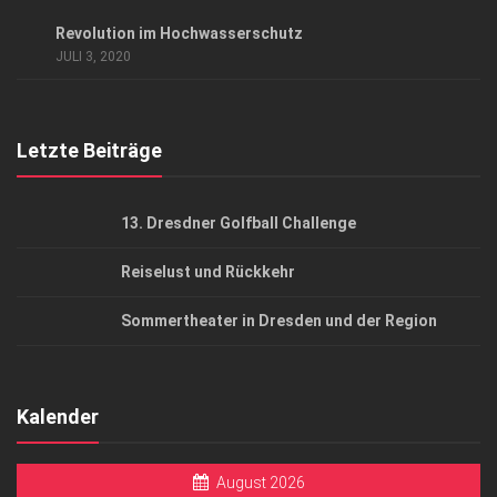
Datenschutzerklärung
ANZEIGE
/
GESCHÄFT
Revolution im Hochwasserschutz
AGB
JULI 3, 2020
Top Gesundheitsforum Dresden / Ostsachsen
Mediadaten
Letzte Beiträge
13. Dresdner Golfball Challenge
Reiselust und Rückkehr
Sommertheater in Dresden und der Region
Kalender
August 2026