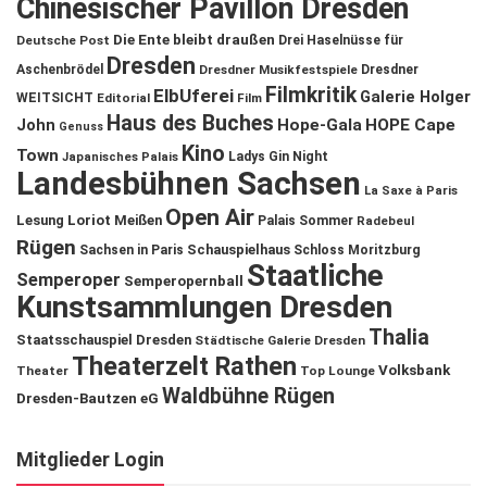
Chinesischer Pavillon Dresden
Die Ente bleibt draußen
Deutsche Post
Drei Haselnüsse für
Dresden
Aschenbrödel
Dresdner Musikfestspiele
Dresdner
Filmkritik
ElbUferei
Galerie Holger
WEITSICHT
Editorial
Film
Haus des Buches
John
Hope-Gala
HOPE Cape
Genuss
Kino
Town
Ladys Gin Night
Japanisches Palais
Landesbühnen Sachsen
La Saxe à Paris
Open Air
Lesung
Loriot
Meißen
Palais Sommer
Radebeul
Rügen
Schauspielhaus
Sachsen in Paris
Schloss Moritzburg
Staatliche
Semperoper
Semperopernball
Kunstsammlungen Dresden
Thalia
Staatsschauspiel Dresden
Städtische Galerie Dresden
Theaterzelt Rathen
Volksbank
Theater
Top Lounge
Waldbühne Rügen
Dresden-Bautzen eG
Mitglieder Login