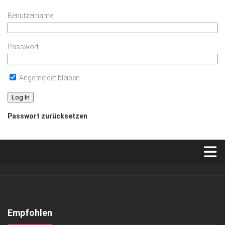
Benutzername
Passwort
Angemeldet bleiben
Passwort zurücksetzen
Verkaufsstellen
Abonnement
Kontakt, Impressum
Empfohlen