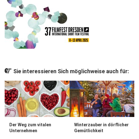
Gesellschaft
Kunst & Kultur
Lifestyle
Ausflug & Reise
Podcast
Top Branchen
Sie interessieren Sich möglichweise auch für:
SACHSEN IN PARIS
Der Weg zum vitalen
Winterzauber in dörflicher
Unternehmen
Gemütlichkeit