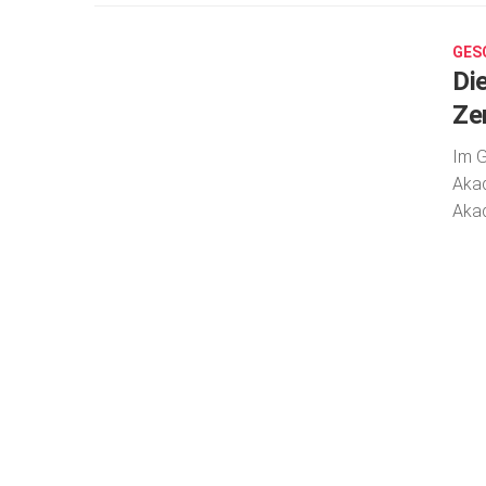
30,
2023
GES
Di
Ze
Im G
Akad
Akad