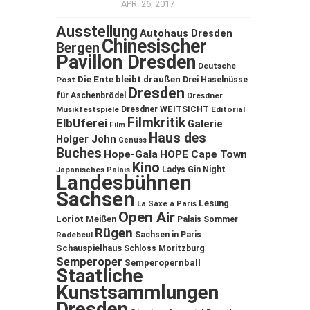
APR. 26, 2017
Ausstellung
Autohaus Dresden
Chinesischer
Bergen
Pavillon Dresden
Deutsche
Die Ente bleibt draußen
Post
Drei Haselnüsse
Dresden
für Aschenbrödel
Dresdner
Musikfestspiele
Dresdner WEITSICHT
Editorial
Filmkritik
ElbUferei
Galerie
Film
Haus des
Holger John
Genuss
Buches
Hope-Gala
HOPE Cape Town
Kino
Ladys Gin Night
Japanisches Palais
Landesbühnen
Sachsen
Lesung
La Saxe à Paris
Open Air
Loriot
Meißen
Palais Sommer
Rügen
Sachsen in Paris
Radebeul
Schauspielhaus
Schloss Moritzburg
Semperoper
Semperopernball
Staatliche
Kunstsammlungen
Dresden