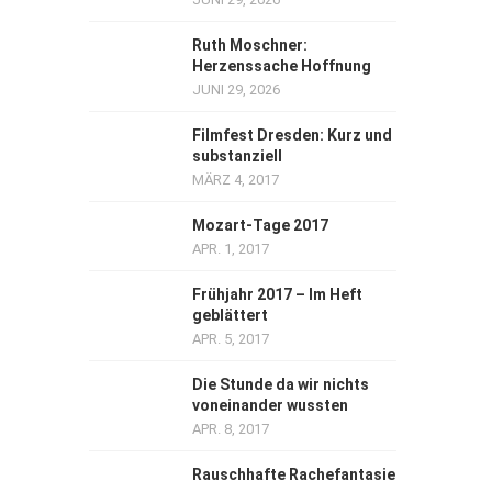
Ruth Moschner:
Herzenssache Hoffnung
JUNI 29, 2026
Filmfest Dresden: Kurz und
substanziell
MÄRZ 4, 2017
Mozart-Tage 2017
APR. 1, 2017
Frühjahr 2017 – Im Heft
geblättert
APR. 5, 2017
Die Stunde da wir nichts
voneinander wussten
APR. 8, 2017
Rauschhafte Rachefantasie