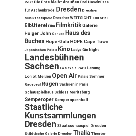
Die Ente bleibt draußen
Post
Drei Haselnüsse
Dresden
für Aschenbrödel
Dresdner
Musikfestspiele
Dresdner WEITSICHT
Editorial
Filmkritik
ElbUferei
Galerie
Film
Haus des
Holger John
Genuss
Buches
Hope-Gala
HOPE Cape Town
Kino
Ladys Gin Night
Japanisches Palais
Landesbühnen
Sachsen
Lesung
La Saxe à Paris
Open Air
Loriot
Meißen
Palais Sommer
Rügen
Sachsen in Paris
Radebeul
Schauspielhaus
Schloss Moritzburg
Semperoper
Semperopernball
Staatliche
Kunstsammlungen
Dresden
Staatsschauspiel Dresden
Thalia
Städtische Galerie Dresden
Theater