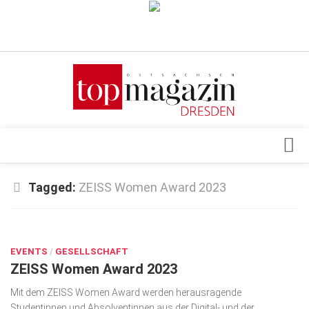
Verkaufsstellen
Abonnement
Kontakt, Impressum
Datenschutzerklärung
AGB
Architektur & Design
Tagged:
ZEISS Women Award 2023
Top Gesundheitsforum Dresden / Ostsachsen
Events
Mediadaten
NOV. 4, 2023
Genuss
EVENTS
Geschäft
/
GESELLSCHAFT
ZEISS Women Award 2023
gesund & schön
Mit dem ZEISS Women Award werden herausragende
Gesellschaft
Studentinnen und Absolventinnen aus der Digital- und der