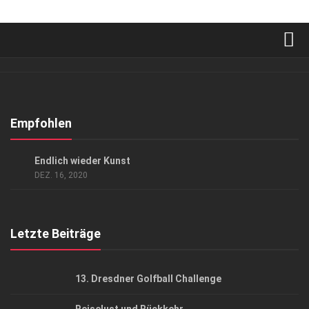
Verkaufsstellen
Abonnement
Kontakt, Impressum
Empfohlen
Datenschutzerklärung
KUNST & KULTUR
Endlich wieder Kunst
AGB
DEZ. 16, 2020
Top Gesundheitsforum Dresden / Ostsachsen
Mediadaten
Letzte Beiträge
13. Dresdner Golfball Challenge