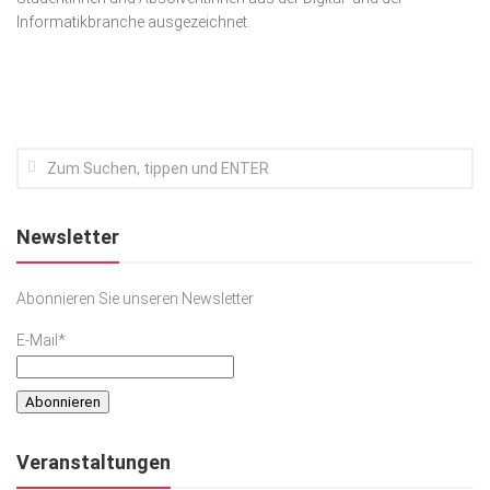
Informatikbranche ausgezeichnet.
Kunst & Kultur
Lifestyle
Ausflug & Reise
Podcast
Top Branchen
SACHSEN IN PARIS
Newsletter
Abonnieren Sie unseren Newsletter
E-Mail*
Veranstaltungen