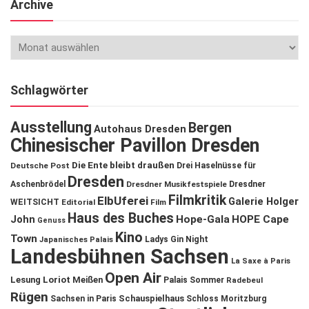
Archive
Schlagwörter
Ausstellung
Bergen
Autohaus Dresden
Chinesischer Pavillon Dresden
Die Ente bleibt draußen
Deutsche Post
Drei Haselnüsse für
Dresden
Aschenbrödel
Dresdner Musikfestspiele
Dresdner
Filmkritik
ElbUferei
Galerie Holger
WEITSICHT
Editorial
Film
Haus des Buches
John
Hope-Gala
HOPE Cape
Genuss
Kino
Town
Ladys Gin Night
Japanisches Palais
Landesbühnen Sachsen
La Saxe à Paris
Open Air
Lesung
Loriot
Meißen
Palais Sommer
Radebeul
Rügen
Schauspielhaus
Sachsen in Paris
Schloss Moritzburg