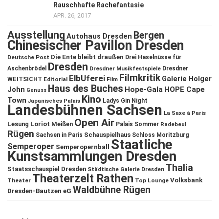
Rauschhafte Rachefantasie
APR. 26, 2017
Ausstellung
Bergen
Autohaus Dresden
Chinesischer Pavillon Dresden
Die Ente bleibt draußen
Deutsche Post
Drei Haselnüsse für
Dresden
Aschenbrödel
Dresdner Musikfestspiele
Dresdner
Filmkritik
ElbUferei
Galerie Holger
WEITSICHT
Editorial
Film
Haus des Buches
John
Hope-Gala
HOPE Cape
Genuss
Kino
Town
Ladys Gin Night
Japanisches Palais
Landesbühnen Sachsen
La Saxe à Paris
Open Air
Lesung
Loriot
Meißen
Palais Sommer
Radebeul
Rügen
Schauspielhaus
Sachsen in Paris
Schloss Moritzburg
Staatliche
Semperoper
Semperopernball
Kunstsammlungen Dresden
Thalia
Staatsschauspiel Dresden
Städtische Galerie Dresden
Theaterzelt Rathen
Volksbank
Theater
Top Lounge
Waldbühne Rügen
Dresden-Bautzen eG