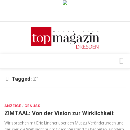
Verkaufsstellen
Abonnement
Kontakt, Impressum
Datenschutzerklärung
AGB
Architektur & Design
Tagged:
Z1
Top Gesundheitsforum Dresden / Ostsachsen
Events
Mediadaten
MÄRZ 21, 2024
Genuss
ANZEIGE
Geschäft
/
GENUSS
ZIMTAAL: Von der Vision zur Wirklichkeit
gesund & schön
Wir sprachen mit Eric Lindner über den Mut zu Veränderun­gen und
Gesellschaft
darüber, die Welt nicht nur mit dem Verstand zu begreifen, sondern