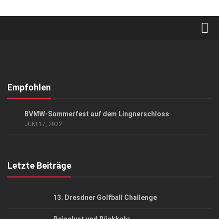
Verkaufsstellen
Abonnement
Kontakt, Impressum
Empfohlen
Datenschutzerklärung
EVENTS
BVMW-Sommerfest auf dem Lingnerschloss
AGB
JUNI 17, 2022
Top Gesundheitsforum Dresden / Ostsachsen
Mediadaten
Letzte Beiträge
13. Dresdner Golfball Challenge