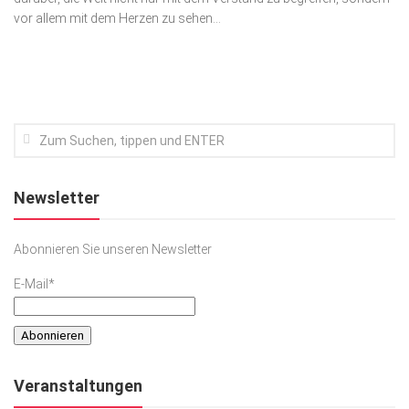
vor allem mit dem Herzen zu sehen…
Kunst & Kultur
Lifestyle
Ausflug & Reise
Podcast
Top Branchen
SACHSEN IN PARIS
Newsletter
Abonnieren Sie unseren Newsletter
E-Mail*
Veranstaltungen