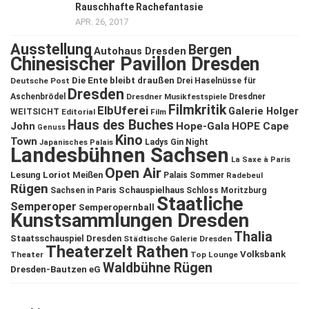
Rauschhafte Rachefantasie
APR. 26, 2017
Ausstellung
Bergen
Autohaus Dresden
Chinesischer Pavillon Dresden
Die Ente bleibt draußen
Deutsche Post
Drei Haselnüsse für
Dresden
Aschenbrödel
Dresdner Musikfestspiele
Dresdner
Filmkritik
ElbUferei
Galerie Holger
WEITSICHT
Editorial
Film
Haus des Buches
John
Hope-Gala
HOPE Cape
Genuss
Kino
Town
Ladys Gin Night
Japanisches Palais
Landesbühnen Sachsen
La Saxe à Paris
Open Air
Lesung
Loriot
Meißen
Palais Sommer
Radebeul
Rügen
Schauspielhaus
Sachsen in Paris
Schloss Moritzburg
Staatliche
Semperoper
Semperopernball
Kunstsammlungen Dresden
Thalia
Staatsschauspiel Dresden
Städtische Galerie Dresden
Theaterzelt Rathen
Volksbank
Theater
Top Lounge
Waldbühne Rügen
Dresden-Bautzen eG