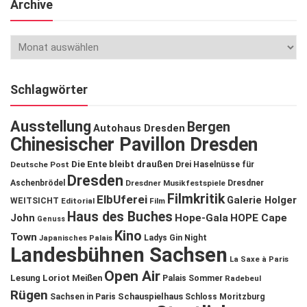
Archive
Schlagwörter
Ausstellung
Bergen
Autohaus Dresden
Chinesischer Pavillon Dresden
Die Ente bleibt draußen
Deutsche Post
Drei Haselnüsse für
Dresden
Aschenbrödel
Dresdner Musikfestspiele
Dresdner
Filmkritik
ElbUferei
Galerie Holger
WEITSICHT
Editorial
Film
Haus des Buches
John
Hope-Gala
HOPE Cape
Genuss
Kino
Town
Ladys Gin Night
Japanisches Palais
Landesbühnen Sachsen
La Saxe à Paris
Open Air
Lesung
Loriot
Meißen
Palais Sommer
Radebeul
Rügen
Schauspielhaus
Sachsen in Paris
Schloss Moritzburg