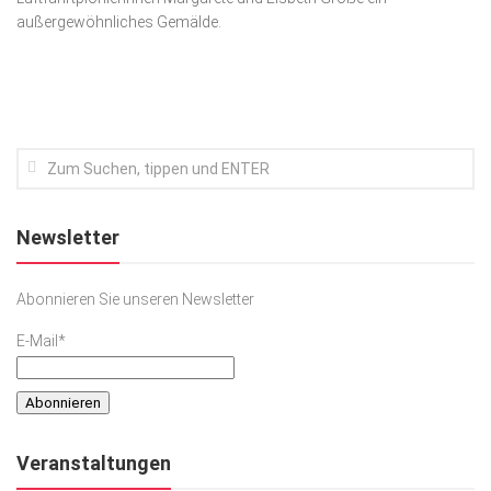
außergewöhnliches Gemälde.
Kunst & Kultur
Lifestyle
Ausflug & Reise
Podcast
Top Branchen
SACHSEN IN PARIS
Newsletter
Abonnieren Sie unseren Newsletter
E-Mail*
Veranstaltungen