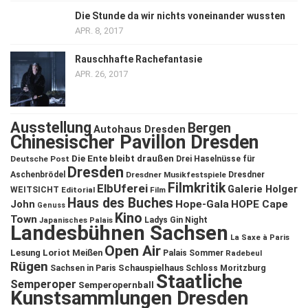
Die Stunde da wir nichts voneinander wussten
APR. 8, 2017
Rauschhafte Rachefantasie
APR. 26, 2017
Ausstellung
Bergen
Autohaus Dresden
Chinesischer Pavillon Dresden
Die Ente bleibt draußen
Deutsche Post
Drei Haselnüsse für
Dresden
Aschenbrödel
Dresdner Musikfestspiele
Dresdner
Filmkritik
ElbUferei
Galerie Holger
WEITSICHT
Editorial
Film
Haus des Buches
John
Hope-Gala
HOPE Cape
Genuss
Kino
Town
Ladys Gin Night
Japanisches Palais
Landesbühnen Sachsen
La Saxe à Paris
Open Air
Lesung
Loriot
Meißen
Palais Sommer
Radebeul
Rügen
Schauspielhaus
Sachsen in Paris
Schloss Moritzburg
Staatliche
Semperoper
Semperopernball
Kunstsammlungen Dresden