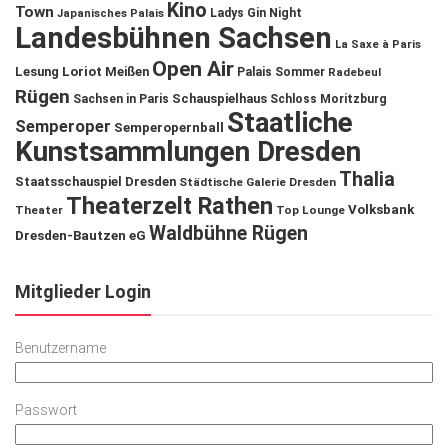
Kino
Town
Ladys Gin Night
Japanisches Palais
Landesbühnen Sachsen
La Saxe à Paris
Open Air
Lesung
Loriot
Meißen
Palais Sommer
Radebeul
Rügen
Schauspielhaus
Sachsen in Paris
Schloss Moritzburg
Staatliche
Semperoper
Semperopernball
Kunstsammlungen Dresden
Thalia
Staatsschauspiel Dresden
Städtische Galerie Dresden
Theaterzelt Rathen
Volksbank
Theater
Top Lounge
Waldbühne Rügen
Dresden-Bautzen eG
Mitglieder Login
Benutzername
Passwort