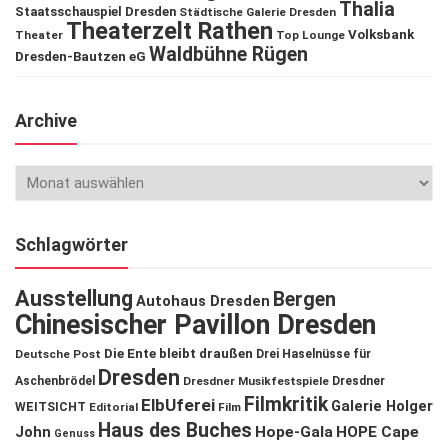
Thalia
Staatsschauspiel Dresden
Städtische Galerie Dresden
Theaterzelt Rathen
Volksbank
Theater
Top Lounge
Waldbühne Rügen
Dresden-Bautzen eG
Archive
Schlagwörter
Ausstellung
Bergen
Autohaus Dresden
Chinesischer Pavillon Dresden
Die Ente bleibt draußen
Deutsche Post
Drei Haselnüsse für
Dresden
Aschenbrödel
Dresdner Musikfestspiele
Dresdner
Filmkritik
ElbUferei
Galerie Holger
WEITSICHT
Editorial
Film
Haus des Buches
John
Hope-Gala
HOPE Cape
Genuss