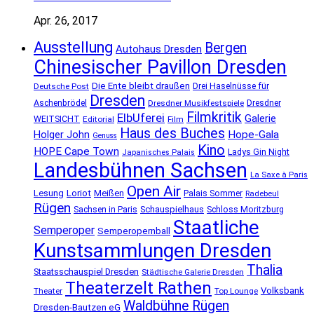
Apr. 26, 2017
Ausstellung
Bergen
Autohaus Dresden
Chinesischer Pavillon Dresden
Die Ente bleibt draußen
Deutsche Post
Drei Haselnüsse für
Dresden
Aschenbrödel
Dresdner Musikfestspiele
Dresdner
Filmkritik
ElbUferei
Galerie
WEITSICHT
Editorial
Film
Haus des Buches
Holger John
Hope-Gala
Genuss
Kino
HOPE Cape Town
Ladys Gin Night
Japanisches Palais
Landesbühnen Sachsen
La Saxe à Paris
Open Air
Lesung
Loriot
Meißen
Palais Sommer
Radebeul
Rügen
Schauspielhaus
Sachsen in Paris
Schloss Moritzburg
Staatliche
Semperoper
Semperopernball
Kunstsammlungen Dresden
Thalia
Staatsschauspiel Dresden
Städtische Galerie Dresden
Theaterzelt Rathen
Volksbank
Theater
Top Lounge
Waldbühne Rügen
Dresden-Bautzen eG