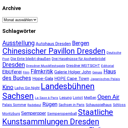
Archive
Archive
Schlagwörter
Ausstellung
Bergen
Autohaus Dresden
Chinesischer Pavillon Dresden
Deutsche
Die Ente bleibt draußen
Post
Drei Haselnüsse für Aschenbrödel
Dresden
Dresdner Musikfestspiele
Dresdner WEITSICHT
Editorial
Filmkritik
Haus
ElbUferei
Galerie Holger John
Film
Genuss
des Buches
Hope-Gala
HOPE Cape Town
Japanisches Palais
Landesbühnen
Kino
Ladys Gin Night
Sachsen
Open Air
Lesung
Loriot
Meißen
La Saxe à Paris
Rügen
Schauspielhaus
Palais Sommer
Sachsen in Paris
Schloss
Radebeul
Staatliche
Semperoper
Semperopernball
Moritzburg
Kunstsammlungen Dresden