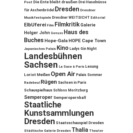
Die Ente bleibt draußen
Post
Drei Haselnüsse
Dresden
für Aschenbrödel
Dresdner
Musikfestspiele
Dresdner WEITSICHT
Editorial
Filmkritik
ElbUferei
Galerie
Film
Haus des
Holger John
Genuss
Buches
Hope-Gala
HOPE Cape Town
Kino
Ladys Gin Night
Japanisches Palais
Landesbühnen
Sachsen
Lesung
La Saxe à Paris
Open Air
Loriot
Meißen
Palais Sommer
Rügen
Sachsen in Paris
Radebeul
Schauspielhaus
Schloss Moritzburg
Semperoper
Semperopernball
Staatliche
Kunstsammlungen
Dresden
Staatsschauspiel Dresden
Thalia
Städtische Galerie Dresden
Theater