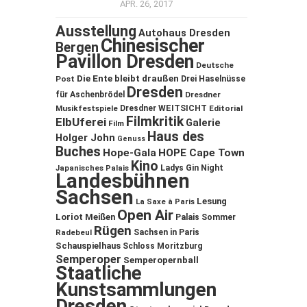
APR. 26, 2017
Ausstellung
Autohaus Dresden
Chinesischer
Bergen
Pavillon Dresden
Deutsche
Die Ente bleibt draußen
Post
Drei Haselnüsse
Dresden
für Aschenbrödel
Dresdner
Musikfestspiele
Dresdner WEITSICHT
Editorial
Filmkritik
ElbUferei
Galerie
Film
Haus des
Holger John
Genuss
Buches
Hope-Gala
HOPE Cape Town
Kino
Ladys Gin Night
Japanisches Palais
Landesbühnen
Sachsen
Lesung
La Saxe à Paris
Open Air
Loriot
Meißen
Palais Sommer
Rügen
Sachsen in Paris
Radebeul
Schauspielhaus
Schloss Moritzburg
Semperoper
Semperopernball
Staatliche
Kunstsammlungen
Dresden