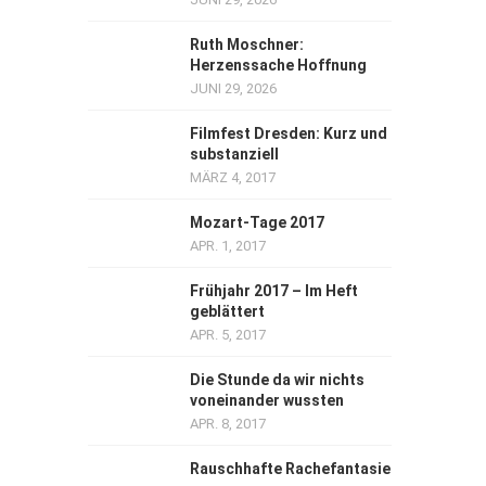
Ruth Moschner:
Herzenssache Hoffnung
JUNI 29, 2026
Filmfest Dresden: Kurz und
substanziell
MÄRZ 4, 2017
Mozart-Tage 2017
APR. 1, 2017
Frühjahr 2017 – Im Heft
geblättert
APR. 5, 2017
Die Stunde da wir nichts
voneinander wussten
APR. 8, 2017
Rauschhafte Rachefantasie