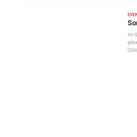
25,
2024
EVE
So
Im S
gebe
Ost