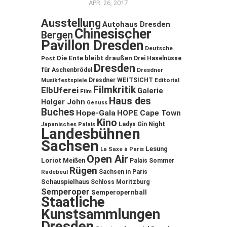
APR. 26, 2017
Ausstellung
Autohaus Dresden
Chinesischer
Bergen
Pavillon Dresden
Deutsche
Die Ente bleibt draußen
Post
Drei Haselnüsse
Dresden
für Aschenbrödel
Dresdner
Musikfestspiele
Dresdner WEITSICHT
Editorial
Filmkritik
ElbUferei
Galerie
Film
Haus des
Holger John
Genuss
Buches
Hope-Gala
HOPE Cape Town
Kino
Ladys Gin Night
Japanisches Palais
Landesbühnen
Sachsen
Lesung
La Saxe à Paris
Open Air
Loriot
Meißen
Palais Sommer
Rügen
Sachsen in Paris
Radebeul
Schauspielhaus
Schloss Moritzburg
Semperoper
Semperopernball
Staatliche
Kunstsammlungen
Dresden