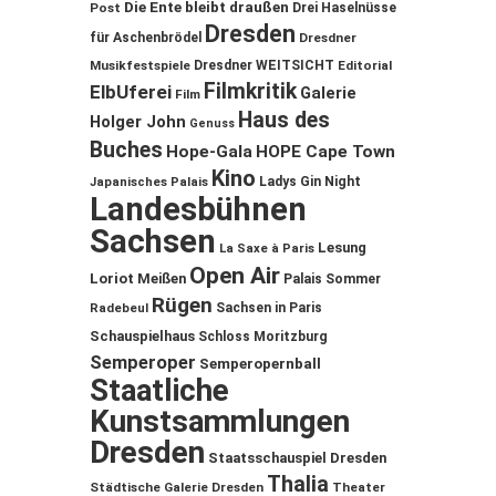
Die Ente bleibt draußen
Post
Drei Haselnüsse
Dresden
für Aschenbrödel
Dresdner
Musikfestspiele
Dresdner WEITSICHT
Editorial
Filmkritik
ElbUferei
Galerie
Film
Haus des
Holger John
Genuss
Buches
Hope-Gala
HOPE Cape Town
Kino
Ladys Gin Night
Japanisches Palais
Landesbühnen
Sachsen
Lesung
La Saxe à Paris
Open Air
Loriot
Meißen
Palais Sommer
Rügen
Sachsen in Paris
Radebeul
Schauspielhaus
Schloss Moritzburg
Semperoper
Semperopernball
Staatliche
Kunstsammlungen
Dresden
Staatsschauspiel Dresden
Thalia
Städtische Galerie Dresden
Theater