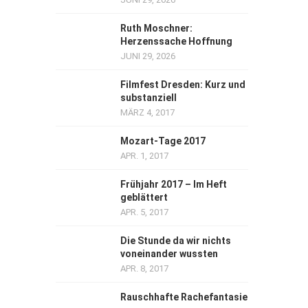
Ruth Moschner:
Herzenssache Hoffnung
JUNI 29, 2026
Filmfest Dresden: Kurz und
substanziell
MÄRZ 4, 2017
Mozart-Tage 2017
APR. 1, 2017
Frühjahr 2017 – Im Heft
geblättert
APR. 5, 2017
Die Stunde da wir nichts
voneinander wussten
APR. 8, 2017
Rauschhafte Rachefantasie