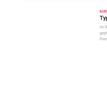
27,
2019
KUN
Ty
Im R
gepf
Prem