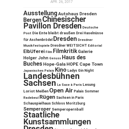
APR. 26, 2017
Ausstellung
Autohaus Dresden
Chinesischer
Bergen
Pavillon Dresden
Deutsche
Die Ente bleibt draußen
Post
Drei Haselnüsse
Dresden
für Aschenbrödel
Dresdner
Musikfestspiele
Dresdner WEITSICHT
Editorial
Filmkritik
ElbUferei
Galerie
Film
Haus des
Holger John
Genuss
Buches
Hope-Gala
HOPE Cape Town
Kino
Ladys Gin Night
Japanisches Palais
Landesbühnen
Sachsen
Lesung
La Saxe à Paris
Open Air
Loriot
Meißen
Palais Sommer
Rügen
Sachsen in Paris
Radebeul
Schauspielhaus
Schloss Moritzburg
Semperoper
Semperopernball
Staatliche
Kunstsammlungen
Dresden