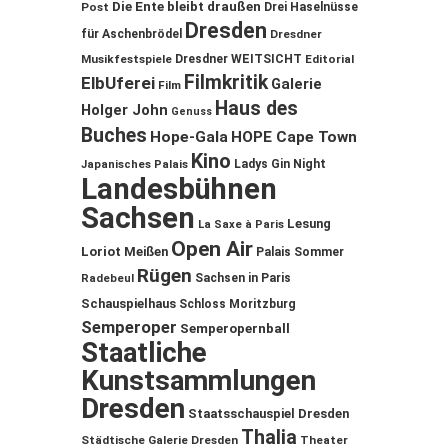
Die Ente bleibt draußen
Post
Drei Haselnüsse
Dresden
für Aschenbrödel
Dresdner
Musikfestspiele
Dresdner WEITSICHT
Editorial
Filmkritik
ElbUferei
Galerie
Film
Haus des
Holger John
Genuss
Buches
Hope-Gala
HOPE Cape Town
Kino
Ladys Gin Night
Japanisches Palais
Landesbühnen
Sachsen
Lesung
La Saxe à Paris
Open Air
Loriot
Meißen
Palais Sommer
Rügen
Sachsen in Paris
Radebeul
Schauspielhaus
Schloss Moritzburg
Semperoper
Semperopernball
Staatliche
Kunstsammlungen
Dresden
Staatsschauspiel Dresden
Thalia
Städtische Galerie Dresden
Theater