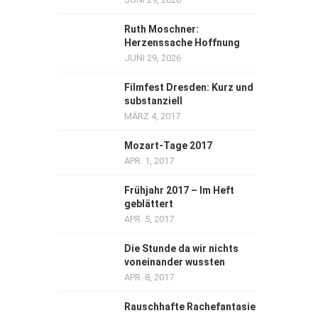
Ruth Moschner:
Herzenssache Hoffnung
JUNI 29, 2026
Filmfest Dresden: Kurz und
substanziell
MÄRZ 4, 2017
Mozart-Tage 2017
APR. 1, 2017
Frühjahr 2017 – Im Heft
geblättert
APR. 5, 2017
Die Stunde da wir nichts
voneinander wussten
APR. 8, 2017
Rauschhafte Rachefantasie