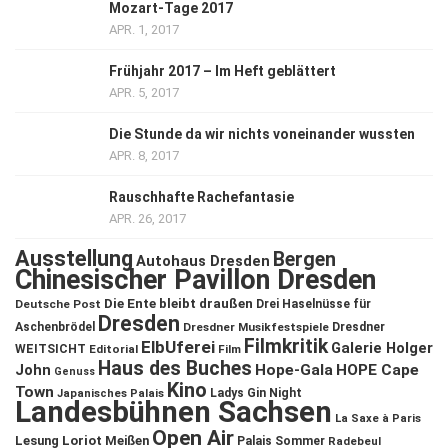
Mozart-Tage 2017
APR. 1, 2017
Frühjahr 2017 – Im Heft geblättert
APR. 5, 2017
Die Stunde da wir nichts voneinander wussten
APR. 8, 2017
Rauschhafte Rachefantasie
APR. 26, 2017
Ausstellung
Bergen
Autohaus Dresden
Chinesischer Pavillon Dresden
Die Ente bleibt draußen
Deutsche Post
Drei Haselnüsse für
Dresden
Aschenbrödel
Dresdner Musikfestspiele
Dresdner
Filmkritik
ElbUferei
Galerie Holger
WEITSICHT
Editorial
Film
Haus des Buches
John
Hope-Gala
HOPE Cape
Genuss
Kino
Town
Ladys Gin Night
Japanisches Palais
Landesbühnen Sachsen
La Saxe à Paris
Open Air
Lesung
Loriot
Meißen
Palais Sommer
Radebeul