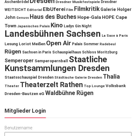
Dresden
Aschenbrödel
Dresdner Musikfestspiele
Dresdner
Filmkritik
ElbUferei
Galerie Holger
WEITSICHT
Editorial
Film
Haus des Buches
John
Hope-Gala
HOPE Cape
Genuss
Kino
Town
Ladys Gin Night
Japanisches Palais
Landesbühnen Sachsen
La Saxe à Paris
Open Air
Lesung
Loriot
Meißen
Palais Sommer
Radebeul
Rügen
Schauspielhaus
Sachsen in Paris
Schloss Moritzburg
Staatliche
Semperoper
Semperopernball
Kunstsammlungen Dresden
Thalia
Staatsschauspiel Dresden
Städtische Galerie Dresden
Theaterzelt Rathen
Volksbank
Theater
Top Lounge
Waldbühne Rügen
Dresden-Bautzen eG
Mitglieder Login
Benutzername