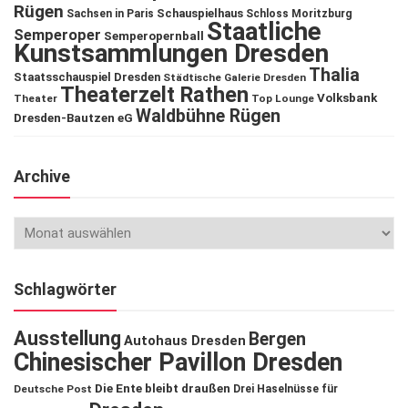
Rügen
Schauspielhaus
Sachsen in Paris
Schloss Moritzburg
Staatliche
Semperoper
Semperopernball
Kunstsammlungen Dresden
Thalia
Staatsschauspiel Dresden
Städtische Galerie Dresden
Theaterzelt Rathen
Volksbank
Theater
Top Lounge
Waldbühne Rügen
Dresden-Bautzen eG
Archive
Schlagwörter
Ausstellung
Bergen
Autohaus Dresden
Chinesischer Pavillon Dresden
Die Ente bleibt draußen
Deutsche Post
Drei Haselnüsse für