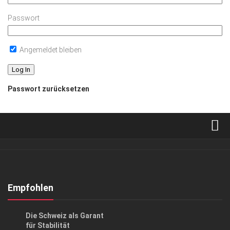
Passwort
Angemeldet bleiben
Passwort zurücksetzen
Verkaufsstellen
Abonnement
Kontakt, Impressum
Empfohlen
Datenschutzerklärung
ANZEIGE
/
GESCHÄFT
Die Schweiz als Garant
AGB
für Stabilität