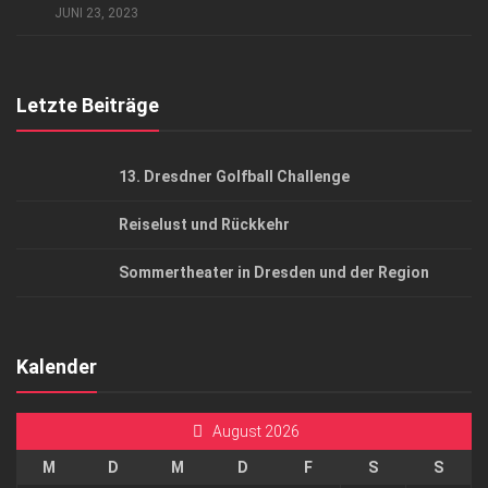
JUNI 23, 2023
Top Gesundheitsforum Dresden / Ostsachsen
Mediadaten
Letzte Beiträge
13. Dresdner Golfball Challenge
Reiselust und Rückkehr
Sommertheater in Dresden und der Region
Kalender
August 2026
M
D
M
D
F
S
S