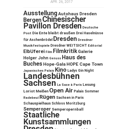
APR. 26, 2017
Ausstellung
Autohaus Dresden
Chinesischer
Bergen
Pavillon Dresden
Deutsche
Die Ente bleibt draußen
Post
Drei Haselnüsse
Dresden
für Aschenbrödel
Dresdner
Musikfestspiele
Dresdner WEITSICHT
Editorial
Filmkritik
ElbUferei
Galerie
Film
Haus des
Holger John
Genuss
Buches
Hope-Gala
HOPE Cape Town
Kino
Ladys Gin Night
Japanisches Palais
Landesbühnen
Sachsen
Lesung
La Saxe à Paris
Open Air
Loriot
Meißen
Palais Sommer
Rügen
Sachsen in Paris
Radebeul
Schauspielhaus
Schloss Moritzburg
Semperoper
Semperopernball
Staatliche
Kunstsammlungen
Dresden