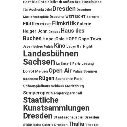
Die Ente bleibt draußen
Post
Drei Haselnüsse
Dresden
für Aschenbrödel
Dresdner
Musikfestspiele
Dresdner WEITSICHT
Editorial
Filmkritik
ElbUferei
Galerie
Film
Haus des
Holger John
Genuss
Buches
Hope-Gala
HOPE Cape Town
Kino
Ladys Gin Night
Japanisches Palais
Landesbühnen
Sachsen
Lesung
La Saxe à Paris
Open Air
Loriot
Meißen
Palais Sommer
Rügen
Sachsen in Paris
Radebeul
Schauspielhaus
Schloss Moritzburg
Semperoper
Semperopernball
Staatliche
Kunstsammlungen
Dresden
Staatsschauspiel Dresden
Thalia
Städtische Galerie Dresden
Theater