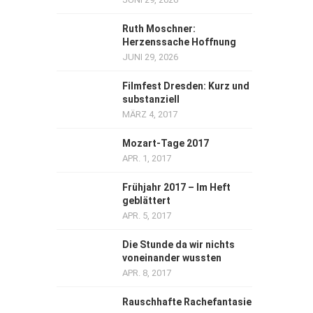
Ruth Moschner:
Herzenssache Hoffnung
JUNI 29, 2026
Filmfest Dresden: Kurz und
substanziell
MÄRZ 4, 2017
Mozart-Tage 2017
APR. 1, 2017
Frühjahr 2017 – Im Heft
geblättert
APR. 5, 2017
Die Stunde da wir nichts
voneinander wussten
APR. 8, 2017
Rauschhafte Rachefantasie