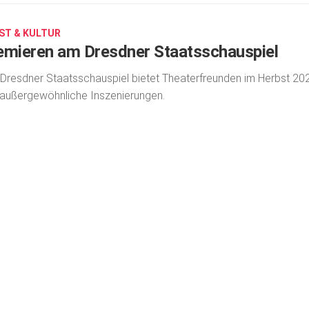
ST & KULTUR
emieren am Dresdner Staatsschauspiel
Dresdner Staatsschauspiel bietet Theater­freunden im Herbst 20
 außergewöhnliche Inszenierun­gen.