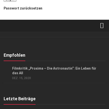
Passwort zurücksetzen
Verkaufsstellen
Abonnement
Kontakt, Impressum
Empfohlen
Datenschutzerklärung
KUNST & KULTUR
Filmkritik „Proxima – Die Astronautin“: Ein Leben für
AGB
das All
DEZ. 15, 2020
Top Gesundheitsforum Dresden / Ostsachsen
Mediadaten
Letzte Beiträge