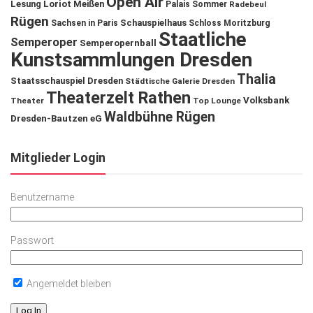
Open Air
Lesung
Loriot
Meißen
Palais Sommer
Radebeul
Rügen
Schauspielhaus
Sachsen in Paris
Schloss Moritzburg
Staatliche
Semperoper
Semperopernball
Kunstsammlungen Dresden
Thalia
Staatsschauspiel Dresden
Städtische Galerie Dresden
Theaterzelt Rathen
Volksbank
Theater
Top Lounge
Waldbühne Rügen
Dresden-Bautzen eG
Mitglieder Login
Benutzername
Passwort
Angemeldet bleiben