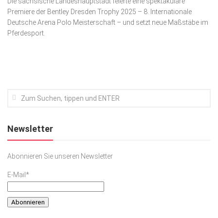
Die sächsische Landeshauptstadt feierte eine spektakuläre
Premiere der Bentley Dresden Trophy 2025 – 8. Internationale
Kunst & Kultur
Deutsche Arena Polo Meisterschaft – und setzt neue Maßstäbe im
Lifestyle
Pferdesport.
Ausflug & Reise
Podcast
Top Branchen
SACHSEN IN PARIS
Newsletter
Abonnieren Sie unseren Newsletter
E-Mail*