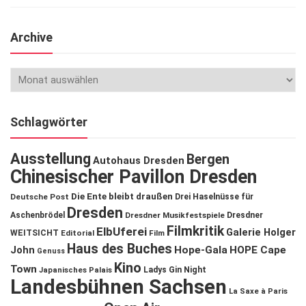
Archive
Schlagwörter
Ausstellung
Bergen
Autohaus Dresden
Chinesischer Pavillon Dresden
Die Ente bleibt draußen
Deutsche Post
Drei Haselnüsse für
Dresden
Aschenbrödel
Dresdner Musikfestspiele
Dresdner
Filmkritik
ElbUferei
Galerie Holger
WEITSICHT
Editorial
Film
Haus des Buches
John
Hope-Gala
HOPE Cape
Genuss
Kino
Town
Ladys Gin Night
Japanisches Palais
Landesbühnen Sachsen
La Saxe à Paris