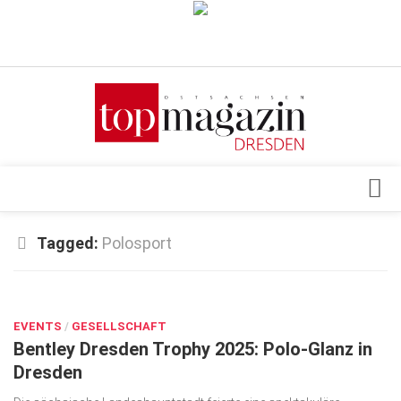
Verkaufsstellen
Abonnement
Kontakt, Impressum
Datenschutzerklärung
AGB
Architektur & Design
Tagged:
Polosport
Top Gesundheitsforum Dresden / Ostsachsen
Events
Mediadaten
SEP. 15, 2025
Genuss
EVENTS
Geschäft
/
GESELLSCHAFT
Bentley Dresden Trophy 2025: Polo-Glanz in
gesund & schön
Dresden
Gesellschaft