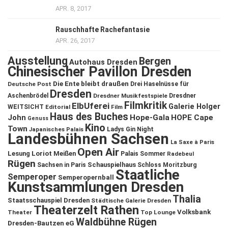
APR. 8, 2017
Rauschhafte Rachefantasie
APR. 26, 2017
Ausstellung
Bergen
Autohaus Dresden
Chinesischer Pavillon Dresden
Die Ente bleibt draußen
Deutsche Post
Drei Haselnüsse für
Dresden
Aschenbrödel
Dresdner Musikfestspiele
Dresdner
Filmkritik
ElbUferei
Galerie Holger
WEITSICHT
Editorial
Film
Haus des Buches
John
Hope-Gala
HOPE Cape
Genuss
Kino
Town
Ladys Gin Night
Japanisches Palais
Landesbühnen Sachsen
La Saxe à Paris
Open Air
Lesung
Loriot
Meißen
Palais Sommer
Radebeul
Rügen
Schauspielhaus
Sachsen in Paris
Schloss Moritzburg
Staatliche
Semperoper
Semperopernball
Kunstsammlungen Dresden
Thalia
Staatsschauspiel Dresden
Städtische Galerie Dresden
Theaterzelt Rathen
Volksbank
Theater
Top Lounge
Waldbühne Rügen
Dresden-Bautzen eG