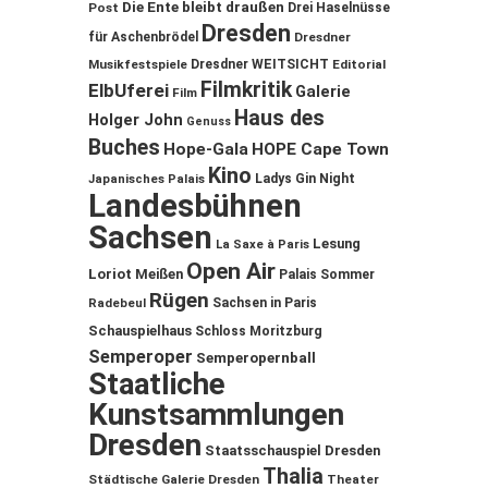
Die Ente bleibt draußen
Post
Drei Haselnüsse
Dresden
für Aschenbrödel
Dresdner
Musikfestspiele
Dresdner WEITSICHT
Editorial
Filmkritik
ElbUferei
Galerie
Film
Haus des
Holger John
Genuss
Buches
Hope-Gala
HOPE Cape Town
Kino
Ladys Gin Night
Japanisches Palais
Landesbühnen
Sachsen
Lesung
La Saxe à Paris
Open Air
Loriot
Meißen
Palais Sommer
Rügen
Sachsen in Paris
Radebeul
Schauspielhaus
Schloss Moritzburg
Semperoper
Semperopernball
Staatliche
Kunstsammlungen
Dresden
Staatsschauspiel Dresden
Thalia
Städtische Galerie Dresden
Theater