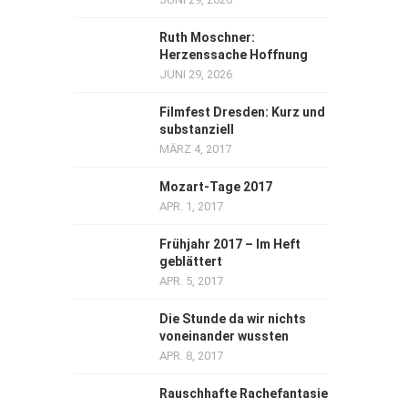
Ruth Moschner:
Herzenssache Hoffnung
JUNI 29, 2026
Filmfest Dresden: Kurz und
substanziell
MÄRZ 4, 2017
Mozart-Tage 2017
APR. 1, 2017
Frühjahr 2017 – Im Heft
geblättert
APR. 5, 2017
Die Stunde da wir nichts
voneinander wussten
APR. 8, 2017
Rauschhafte Rachefantasie