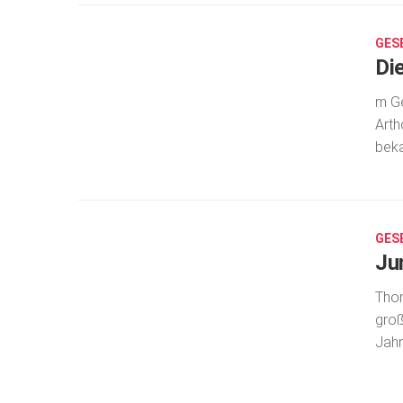
11,
2025
GES
Di
m Ge
Arth
beka
DEZ.
11,
2025
GES
Ju
Thom
groß
Jahr