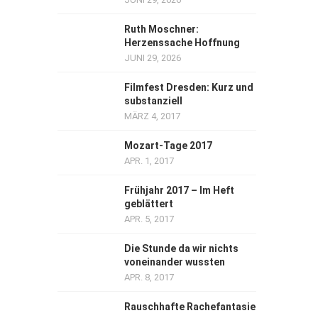
Ruth Moschner:
Herzenssache Hoffnung
JUNI 29, 2026
Filmfest Dresden: Kurz und
substanziell
MÄRZ 4, 2017
Mozart-Tage 2017
APR. 1, 2017
Frühjahr 2017 – Im Heft
geblättert
APR. 5, 2017
Die Stunde da wir nichts
voneinander wussten
APR. 8, 2017
Rauschhafte Rachefantasie