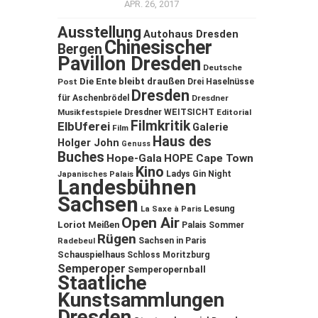
APR. 26, 2017
Ausstellung
Autohaus Dresden
Chinesischer
Bergen
Pavillon Dresden
Deutsche
Die Ente bleibt draußen
Post
Drei Haselnüsse
Dresden
für Aschenbrödel
Dresdner
Musikfestspiele
Dresdner WEITSICHT
Editorial
Filmkritik
ElbUferei
Galerie
Film
Haus des
Holger John
Genuss
Buches
Hope-Gala
HOPE Cape Town
Kino
Ladys Gin Night
Japanisches Palais
Landesbühnen
Sachsen
Lesung
La Saxe à Paris
Open Air
Loriot
Meißen
Palais Sommer
Rügen
Sachsen in Paris
Radebeul
Schauspielhaus
Schloss Moritzburg
Semperoper
Semperopernball
Staatliche
Kunstsammlungen
Dresden