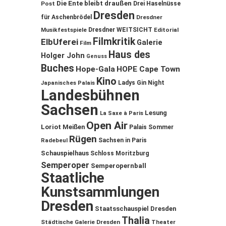
Die Ente bleibt draußen
Post
Drei Haselnüsse
Dresden
für Aschenbrödel
Dresdner
Musikfestspiele
Dresdner WEITSICHT
Editorial
Filmkritik
ElbUferei
Galerie
Film
Haus des
Holger John
Genuss
Buches
Hope-Gala
HOPE Cape Town
Kino
Ladys Gin Night
Japanisches Palais
Landesbühnen
Sachsen
Lesung
La Saxe à Paris
Open Air
Loriot
Meißen
Palais Sommer
Rügen
Sachsen in Paris
Radebeul
Schauspielhaus
Schloss Moritzburg
Semperoper
Semperopernball
Staatliche
Kunstsammlungen
Dresden
Staatsschauspiel Dresden
Thalia
Städtische Galerie Dresden
Theater