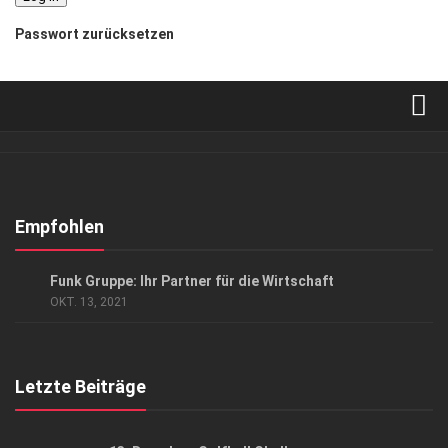
Passwort zurücksetzen
Verkaufsstellen
Abonnement
Kontakt, Impressum
Empfohlen
Datenschutzerklärung
ANZEIGE
/
GESCHÄFT
Funk Gruppe: Ihr Partner für die Wirtschaft
AGB
OKT. 13, 2021
Top Gesundheitsforum Dresden / Ostsachsen
Mediadaten
Letzte Beiträge