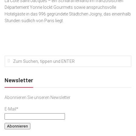
La Côte Saint-Jacques – ein Schlaraffenland im französischen
Département Yonne lockt Gourmets sowie anspruchsvolle
Kunst & Kultur
Hotelgäste in das 996 gegründete Städtchen Joigny, das eineinhalb
Lifestyle
Stunden südlich von Paris liegt.
Ausflug & Reise
Podcast
Top Branchen
SACHSEN IN PARIS
Newsletter
Abonnieren Sie unseren Newsletter
E-Mail*