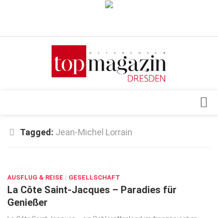
Verkaufsstellen
Abonnement
Kontakt, Impressum
Datenschutzerklärung
AGB
Architektur & Design
Tagged:
Jean-Michel Lorrain
Top Gesundheitsforum Dresden / Ostsachsen
Events
Mediadaten
DEZ. 12, 2023
Genuss
AUSFLUG & REISE
Geschäft
/
GESELLSCHAFT
La Côte Saint-Jacques – Paradies für
gesund & schön
Genießer
Gesellschaft