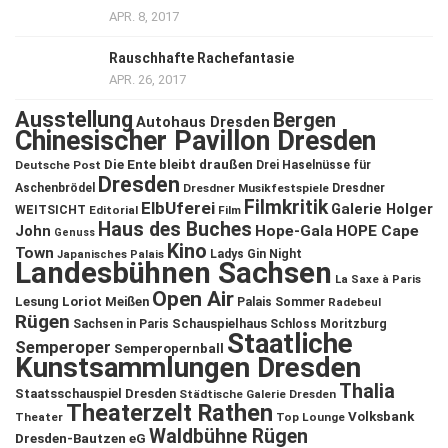
APR. 8, 2017
Rauschhafte Rachefantasie
APR. 26, 2017
Ausstellung
Bergen
Autohaus Dresden
Chinesischer Pavillon Dresden
Die Ente bleibt draußen
Deutsche Post
Drei Haselnüsse für
Dresden
Aschenbrödel
Dresdner Musikfestspiele
Dresdner
Filmkritik
ElbUferei
Galerie Holger
WEITSICHT
Editorial
Film
Haus des Buches
John
Hope-Gala
HOPE Cape
Genuss
Kino
Town
Ladys Gin Night
Japanisches Palais
Landesbühnen Sachsen
La Saxe à Paris
Open Air
Lesung
Loriot
Meißen
Palais Sommer
Radebeul
Rügen
Schauspielhaus
Sachsen in Paris
Schloss Moritzburg
Staatliche
Semperoper
Semperopernball
Kunstsammlungen Dresden
Thalia
Staatsschauspiel Dresden
Städtische Galerie Dresden
Theaterzelt Rathen
Volksbank
Theater
Top Lounge
Waldbühne Rügen
Dresden-Bautzen eG