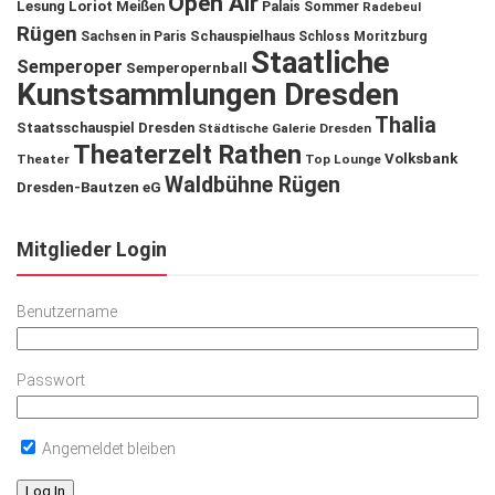
Open Air
Lesung
Loriot
Meißen
Palais Sommer
Radebeul
Rügen
Schauspielhaus
Sachsen in Paris
Schloss Moritzburg
Staatliche
Semperoper
Semperopernball
Kunstsammlungen Dresden
Thalia
Staatsschauspiel Dresden
Städtische Galerie Dresden
Theaterzelt Rathen
Volksbank
Theater
Top Lounge
Waldbühne Rügen
Dresden-Bautzen eG
Mitglieder Login
Benutzername
Passwort
Angemeldet bleiben