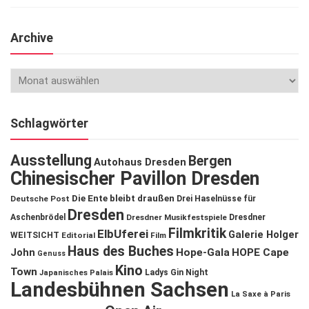
Archive
Schlagwörter
Ausstellung
Bergen
Autohaus Dresden
Chinesischer Pavillon Dresden
Die Ente bleibt draußen
Deutsche Post
Drei Haselnüsse für
Dresden
Aschenbrödel
Dresdner Musikfestspiele
Dresdner
Filmkritik
ElbUferei
Galerie Holger
WEITSICHT
Editorial
Film
Haus des Buches
John
Hope-Gala
HOPE Cape
Genuss
Kino
Town
Ladys Gin Night
Japanisches Palais
Landesbühnen Sachsen
La Saxe à Paris