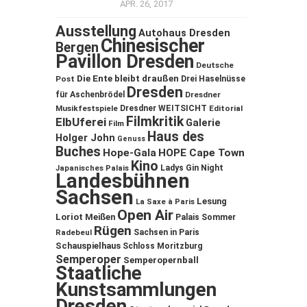
APR. 26, 2017
Ausstellung
Autohaus Dresden
Chinesischer
Bergen
Pavillon Dresden
Deutsche
Die Ente bleibt draußen
Post
Drei Haselnüsse
Dresden
für Aschenbrödel
Dresdner
Musikfestspiele
Dresdner WEITSICHT
Editorial
Filmkritik
ElbUferei
Galerie
Film
Haus des
Holger John
Genuss
Buches
Hope-Gala
HOPE Cape Town
Kino
Ladys Gin Night
Japanisches Palais
Landesbühnen
Sachsen
Lesung
La Saxe à Paris
Open Air
Loriot
Meißen
Palais Sommer
Rügen
Sachsen in Paris
Radebeul
Schauspielhaus
Schloss Moritzburg
Semperoper
Semperopernball
Staatliche
Kunstsammlungen
Dresden