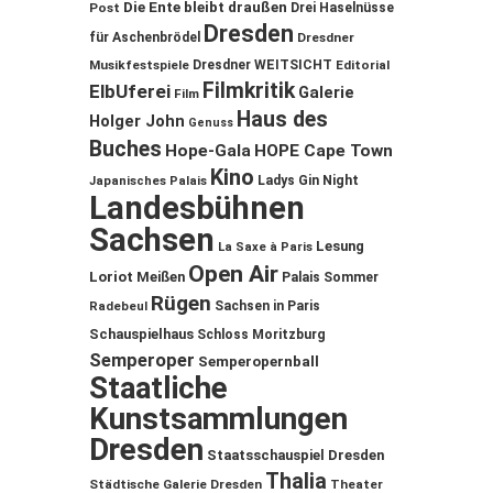
Die Ente bleibt draußen
Post
Drei Haselnüsse
Dresden
für Aschenbrödel
Dresdner
Musikfestspiele
Dresdner WEITSICHT
Editorial
Filmkritik
ElbUferei
Galerie
Film
Haus des
Holger John
Genuss
Buches
Hope-Gala
HOPE Cape Town
Kino
Ladys Gin Night
Japanisches Palais
Landesbühnen
Sachsen
Lesung
La Saxe à Paris
Open Air
Loriot
Meißen
Palais Sommer
Rügen
Sachsen in Paris
Radebeul
Schauspielhaus
Schloss Moritzburg
Semperoper
Semperopernball
Staatliche
Kunstsammlungen
Dresden
Staatsschauspiel Dresden
Thalia
Städtische Galerie Dresden
Theater