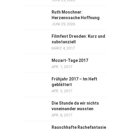
Ruth Moschner:
Herzenssache Hoffnung
JUNI 29, 2026
Filmfest Dresden: Kurz und
substanziell
MÄRZ 4, 2017
Mozart-Tage 2017
APR. 1, 2017
Frühjahr 2017 – Im Heft
geblättert
APR. 5, 2017
Die Stunde da wir nichts
voneinander wussten
APR. 8, 2017
Rauschhafte Rachefantasie