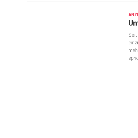
18,
2018
ANZ
Un
Seit
einz
mehr
spric