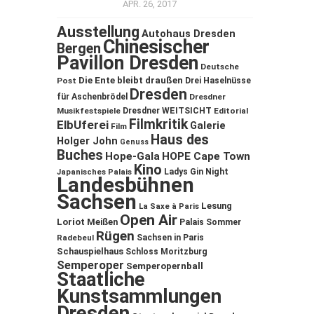
APR. 26, 2017
Ausstellung
Autohaus Dresden
Chinesischer
Bergen
Pavillon Dresden
Deutsche
Die Ente bleibt draußen
Post
Drei Haselnüsse
Dresden
für Aschenbrödel
Dresdner
Musikfestspiele
Dresdner WEITSICHT
Editorial
Filmkritik
ElbUferei
Galerie
Film
Haus des
Holger John
Genuss
Buches
Hope-Gala
HOPE Cape Town
Kino
Ladys Gin Night
Japanisches Palais
Landesbühnen
Sachsen
Lesung
La Saxe à Paris
Open Air
Loriot
Meißen
Palais Sommer
Rügen
Sachsen in Paris
Radebeul
Schauspielhaus
Schloss Moritzburg
Semperoper
Semperopernball
Staatliche
Kunstsammlungen
Dresden