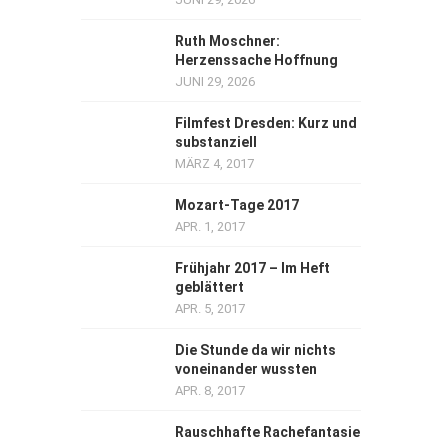
Ruth Moschner:
Herzenssache Hoffnung
JUNI 29, 2026
Filmfest Dresden: Kurz und
substanziell
MÄRZ 4, 2017
Mozart-Tage 2017
APR. 1, 2017
Frühjahr 2017 – Im Heft
geblättert
APR. 5, 2017
Die Stunde da wir nichts
voneinander wussten
APR. 8, 2017
Rauschhafte Rachefantasie