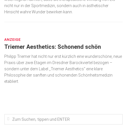
nicht nur in der Sportmedizin, sondern auch in ästhetischer
Kunst & Kultur
Hinsicht wahre Wunder bewirken kann.
Lifestyle
OKT. 14, 2021
Ausflug & Reise
Podcast
ANZEIGE
Triemer Aesthetics: Schonend schön
Top Branchen
Philipp Triemer hat nicht nur erst kürzlich eine wunderschöne, neue
SACHSEN IN PARIS
Praxis über zwei Etagen im Dresdner Barockviertel bezogen –
sondern unter dem Label ,,Triemer Aesthetics” eine klare
Philosophie der sanften und schonenden Schönheitsmedizin
etabliert.