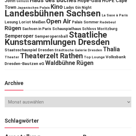
Haus des Buches
John
Hope-Gala
HOPE Cape
Genuss
Kino
Town
Ladys Gin Night
Japanisches Palais
Landesbühnen Sachsen
La Saxe à Paris
Open Air
Lesung
Loriot
Meißen
Palais Sommer
Radebeul
Rügen
Schauspielhaus
Sachsen in Paris
Schloss Moritzburg
Staatliche
Semperoper
Semperopernball
Kunstsammlungen Dresden
Thalia
Staatsschauspiel Dresden
Städtische Galerie Dresden
Theaterzelt Rathen
Volksbank
Theater
Top Lounge
Waldbühne Rügen
Dresden-Bautzen eG
Archive
Schlagwörter