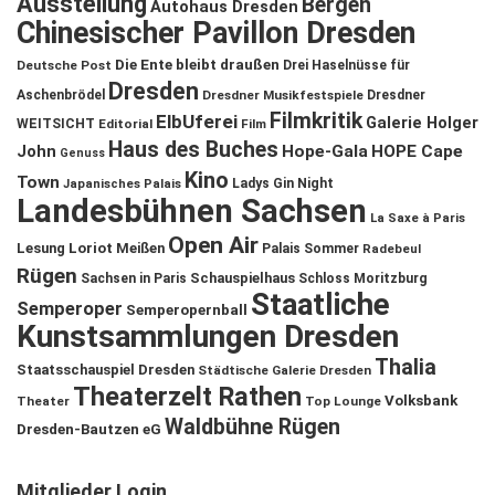
Ausstellung
Bergen
Autohaus Dresden
Chinesischer Pavillon Dresden
Die Ente bleibt draußen
Deutsche Post
Drei Haselnüsse für
Dresden
Aschenbrödel
Dresdner Musikfestspiele
Dresdner
Filmkritik
ElbUferei
Galerie Holger
WEITSICHT
Editorial
Film
Haus des Buches
John
Hope-Gala
HOPE Cape
Genuss
Kino
Town
Ladys Gin Night
Japanisches Palais
Landesbühnen Sachsen
La Saxe à Paris
Open Air
Lesung
Loriot
Meißen
Palais Sommer
Radebeul
Rügen
Schauspielhaus
Sachsen in Paris
Schloss Moritzburg
Staatliche
Semperoper
Semperopernball
Kunstsammlungen Dresden
Thalia
Staatsschauspiel Dresden
Städtische Galerie Dresden
Theaterzelt Rathen
Volksbank
Theater
Top Lounge
Waldbühne Rügen
Dresden-Bautzen eG
Mitglieder Login