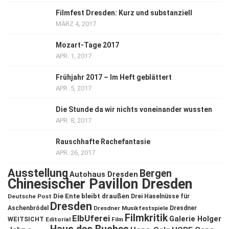
Filmfest Dresden: Kurz und substanziell
MÄRZ 4, 2017
Mozart-Tage 2017
APR. 1, 2017
Frühjahr 2017 – Im Heft geblättert
APR. 5, 2017
Die Stunde da wir nichts voneinander wussten
APR. 8, 2017
Rauschhafte Rachefantasie
APR. 26, 2017
Ausstellung
Bergen
Autohaus Dresden
Chinesischer Pavillon Dresden
Die Ente bleibt draußen
Deutsche Post
Drei Haselnüsse für
Dresden
Aschenbrödel
Dresdner Musikfestspiele
Dresdner
Filmkritik
ElbUferei
Galerie Holger
WEITSICHT
Editorial
Film