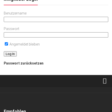
Benutzername
Passwort
Angemeldet bleiben
Passwort zurücksetzen
Verkaufsstellen
Abonnement
Kontakt, Impressum
Empfohlen