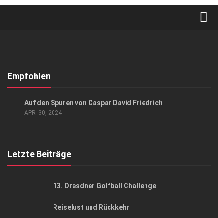
Verkaufsstellen
Abonnement
Kontakt, Impressum
Empfohlen
Datenschutzerklärung
AUSFLUG & REISE
Auf den Spuren von Caspar David Friedrich
AGB
APR. 30, 2024
Top Gesundheitsforum Dresden / Ostsachsen
Mediadaten
Letzte Beiträge
13. Dresdner Golfball Challenge
Reiselust und Rückkehr