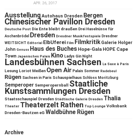
APR. 26, 2017
Ausstellung
Bergen
Autohaus Dresden
Chinesischer Pavillon Dresden
Die Ente bleibt draußen
Deutsche Post
Drei Haselnüsse für
Dresden
Aschenbrödel
Dresdner Musikfestspiele
Dresdner
Filmkritik
ElbUferei
Galerie Holger
WEITSICHT
Editorial
Film
Haus des Buches
John
Hope-Gala
HOPE Cape
Genuss
Kino
Town
Ladys Gin Night
Japanisches Palais
Landesbühnen Sachsen
La Saxe à Paris
Open Air
Lesung
Loriot
Meißen
Palais Sommer
Radebeul
Rügen
Schauspielhaus
Sachsen in Paris
Schloss Moritzburg
Staatliche
Semperoper
Semperopernball
Kunstsammlungen Dresden
Thalia
Staatsschauspiel Dresden
Städtische Galerie Dresden
Theaterzelt Rathen
Volksbank
Theater
Top Lounge
Waldbühne Rügen
Dresden-Bautzen eG
Archive