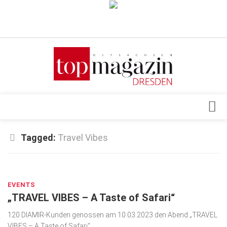
Verkaufsstellen
Abonnement
Kontakt, Impressum
Datenschutzerklärung
AGB
Architektur & Design
Tagged:
Travel Vibes
Top Gesundheitsforum Dresden / Ostsachsen
Events
Mediadaten
MÄRZ 29, 2023
Genuss
EVENTS
Geschäft
„TRAVEL VIBES – A Taste of Safari“
gesund & schön
120 DIAMIR-Kunden genossen am 10.03.2023 den Abend „TRAVEL
Gesellschaft
VIBES – A Taste of Safari“.