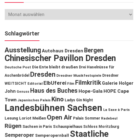
Schlagwörter
Ausstellung
Bergen
Autohaus Dresden
Chinesischer Pavillon Dresden
Die Ente bleibt draußen
Deutsche Post
Drei Haselnüsse für
Dresden
Aschenbrödel
Dresdner Musikfestspiele
Dresdner
Filmkritik
ElbUferei
Galerie Holger
WEITSICHT
Editorial
Film
Haus des Buches
John
Hope-Gala
HOPE Cape
Genuss
Kino
Town
Ladys Gin Night
Japanisches Palais
Landesbühnen Sachsen
La Saxe à Paris
Open Air
Lesung
Loriot
Meißen
Palais Sommer
Radebeul
Rügen
Schauspielhaus
Sachsen in Paris
Schloss Moritzburg
Staatliche
Semperoper
Semperopernball