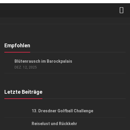
Verkaufsstellen
Abonnement
Kontakt, Impressum
Empfohlen
Datenschutzerklärung
AUSFLUG & REISE
/
GARTEN UND PARK
/
LIFESTYLE
Blütenrausch im Barockpalais
AGB
DEZ. 12, 2025
Top Gesundheitsforum Dresden / Ostsachsen
Mediadaten
Letzte Beiträge
13. Dresdner Golfball Challenge
Reiselust und Rückkehr