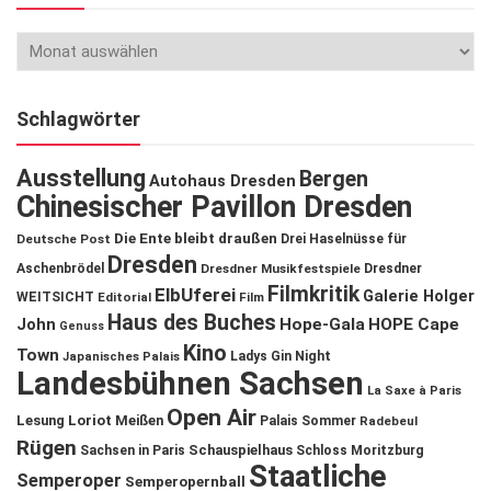
Schlagwörter
Ausstellung
Bergen
Autohaus Dresden
Chinesischer Pavillon Dresden
Die Ente bleibt draußen
Deutsche Post
Drei Haselnüsse für
Dresden
Aschenbrödel
Dresdner Musikfestspiele
Dresdner
Filmkritik
ElbUferei
Galerie Holger
WEITSICHT
Editorial
Film
Haus des Buches
John
Hope-Gala
HOPE Cape
Genuss
Kino
Town
Ladys Gin Night
Japanisches Palais
Landesbühnen Sachsen
La Saxe à Paris
Open Air
Lesung
Loriot
Meißen
Palais Sommer
Radebeul
Rügen
Schauspielhaus
Sachsen in Paris
Schloss Moritzburg
Staatliche
Semperoper
Semperopernball