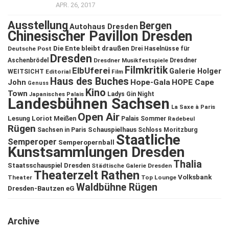
APR. 26, 2017
Ausstellung
Bergen
Autohaus Dresden
Chinesischer Pavillon Dresden
Die Ente bleibt draußen
Deutsche Post
Drei Haselnüsse für
Dresden
Aschenbrödel
Dresdner Musikfestspiele
Dresdner
Filmkritik
ElbUferei
Galerie Holger
WEITSICHT
Editorial
Film
Haus des Buches
John
Hope-Gala
HOPE Cape
Genuss
Kino
Town
Ladys Gin Night
Japanisches Palais
Landesbühnen Sachsen
La Saxe à Paris
Open Air
Lesung
Loriot
Meißen
Palais Sommer
Radebeul
Rügen
Schauspielhaus
Sachsen in Paris
Schloss Moritzburg
Staatliche
Semperoper
Semperopernball
Kunstsammlungen Dresden
Thalia
Staatsschauspiel Dresden
Städtische Galerie Dresden
Theaterzelt Rathen
Volksbank
Theater
Top Lounge
Waldbühne Rügen
Dresden-Bautzen eG
Archive