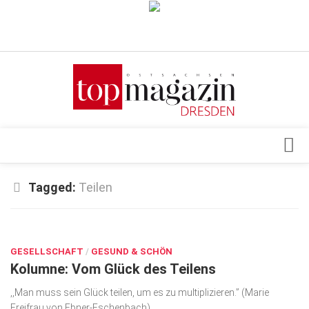
Verkaufsstellen
Abonnement
Kontakt, Impressum
Datenschutzerklärung
AGB
Architektur & Design
Tagged:
Teilen
Top Gesundheitsforum Dresden / Ostsachsen
Events
Mediadaten
MAI 8, 2018
Genuss
GESELLSCHAFT
Geschäft
/
GESUND & SCHÖN
Kolumne: Vom Glück des Teilens
gesund & schön
,,Man muss sein Glück teilen, um es zu multiplizieren.” (Marie
Gesellschaft
Freifrau von Ebner-Eschenbach)