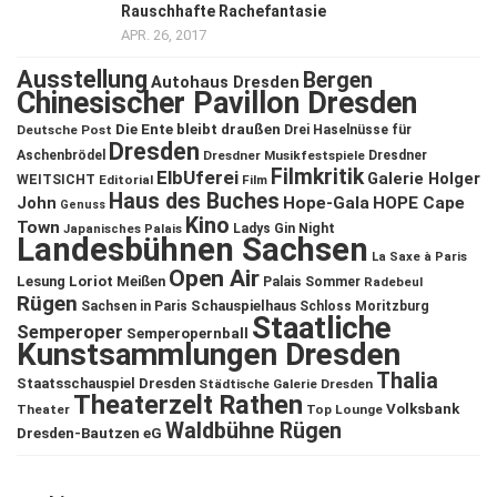
Rauschhafte Rachefantasie
APR. 26, 2017
Ausstellung
Bergen
Autohaus Dresden
Chinesischer Pavillon Dresden
Die Ente bleibt draußen
Deutsche Post
Drei Haselnüsse für
Dresden
Aschenbrödel
Dresdner Musikfestspiele
Dresdner
Filmkritik
ElbUferei
Galerie Holger
WEITSICHT
Editorial
Film
Haus des Buches
John
Hope-Gala
HOPE Cape
Genuss
Kino
Town
Ladys Gin Night
Japanisches Palais
Landesbühnen Sachsen
La Saxe à Paris
Open Air
Lesung
Loriot
Meißen
Palais Sommer
Radebeul
Rügen
Schauspielhaus
Sachsen in Paris
Schloss Moritzburg
Staatliche
Semperoper
Semperopernball
Kunstsammlungen Dresden
Thalia
Staatsschauspiel Dresden
Städtische Galerie Dresden
Theaterzelt Rathen
Volksbank
Theater
Top Lounge
Waldbühne Rügen
Dresden-Bautzen eG