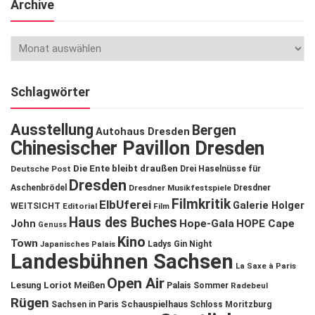
Archive
Schlagwörter
Ausstellung
Bergen
Autohaus Dresden
Chinesischer Pavillon Dresden
Die Ente bleibt draußen
Deutsche Post
Drei Haselnüsse für
Dresden
Aschenbrödel
Dresdner Musikfestspiele
Dresdner
Filmkritik
ElbUferei
Galerie Holger
WEITSICHT
Editorial
Film
Haus des Buches
John
Hope-Gala
HOPE Cape
Genuss
Kino
Town
Ladys Gin Night
Japanisches Palais
Landesbühnen Sachsen
La Saxe à Paris
Open Air
Lesung
Loriot
Meißen
Palais Sommer
Radebeul
Rügen
Schauspielhaus
Sachsen in Paris
Schloss Moritzburg