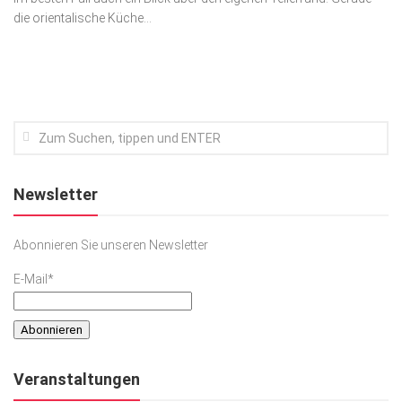
die orientalische Küche...
Kunst & Kultur
Lifestyle
Ausflug & Reise
Podcast
Top Branchen
SACHSEN IN PARIS
Newsletter
Abonnieren Sie unseren Newsletter
E-Mail*
Veranstaltungen