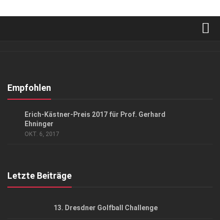
Verkaufsstellen
Abonnement
Kontakt, Impressum
Empfohlen
Datenschutzerklärung
GESELLSCHAFT
/
GESELLSCHAFT
/
KUNST & KULTUR
Erich-Kästner-Preis 2017 für Prof. Gerhard
AGB
Ehninger
OKT. 6, 2017
Top Gesundheitsforum Dresden / Ostsachsen
Mediadaten
Letzte Beiträge
13. Dresdner Golfball Challenge