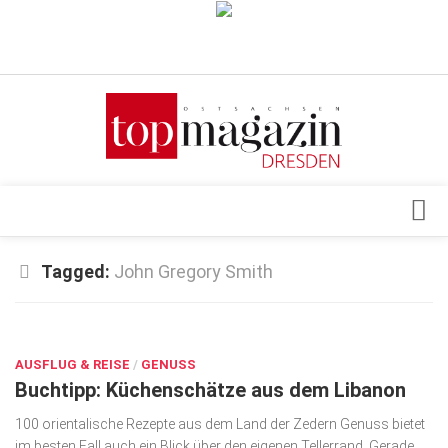
Verkaufsstellen
Abonnement
Kontakt, Impressum
Datenschutzerklärung
AGB
Architektur & Design
Tagged:
John Gregory Smith
Top Gesundheitsforum Dresden / Ostsachsen
Events
Mediadaten
FEB. 4, 2020
Genuss
AUSFLUG & REISE
Geschäft
/
GENUSS
Buchtipp: Küchenschätze aus dem Libanon
gesund & schön
100 orientalische Rezepte aus dem Land der Zedern Genuss bietet
Gesellschaft
im besten Fall auch ein Blick über den eigenen Tellerrand. Gerade