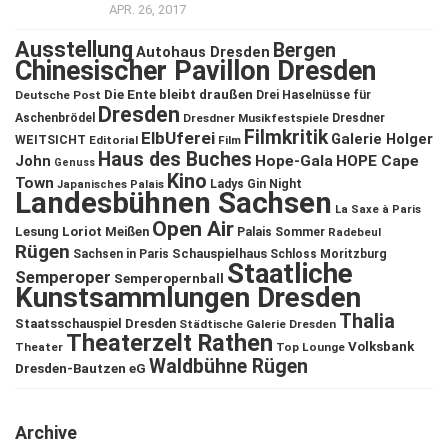
APR. 26, 2017
Ausstellung
Bergen
Autohaus Dresden
Chinesischer Pavillon Dresden
Die Ente bleibt draußen
Deutsche Post
Drei Haselnüsse für
Dresden
Aschenbrödel
Dresdner Musikfestspiele
Dresdner
Filmkritik
ElbUferei
Galerie Holger
WEITSICHT
Editorial
Film
Haus des Buches
John
Hope-Gala
HOPE Cape
Genuss
Kino
Town
Ladys Gin Night
Japanisches Palais
Landesbühnen Sachsen
La Saxe à Paris
Open Air
Lesung
Loriot
Meißen
Palais Sommer
Radebeul
Rügen
Schauspielhaus
Sachsen in Paris
Schloss Moritzburg
Staatliche
Semperoper
Semperopernball
Kunstsammlungen Dresden
Thalia
Staatsschauspiel Dresden
Städtische Galerie Dresden
Theaterzelt Rathen
Volksbank
Theater
Top Lounge
Waldbühne Rügen
Dresden-Bautzen eG
Archive