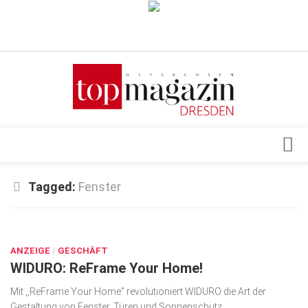
Verkaufsstellen
Abonnement
Kontakt, Impressum
Datenschutzerklärung
AGB
Architektur & Design
Tagged:
Fenster
Top Gesundheitsforum Dresden / Ostsachsen
Events
Mediadaten
DEZ. 11, 2024
Genuss
ANZEIGE
Geschäft
/
GESCHÄFT
WIDURO: ReFrame Your Home!
gesund & schön
Mit ,,ReFrame Your Home” revolutioniert WIDURO die Art der
Gesellschaft
Gestaltung von Fenster, Türen und Sonnenschutz.