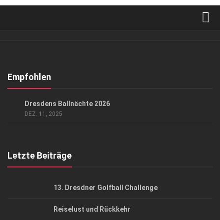
Verkaufsstellen
Abonnement
Kontakt, Impressum
Empfohlen
Datenschutzerklärung
EVENTS
/
GESELLSCHAFT
Dresdens Ballnächte 2026
AGB
DEZ. 11, 2025
Top Gesundheitsforum Dresden / Ostsachsen
Mediadaten
Letzte Beiträge
13. Dresdner Golfball Challenge
Reiselust und Rückkehr