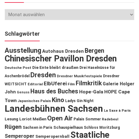
Schlagwörter
Ausstellung
Bergen
Autohaus Dresden
Chinesischer Pavillon Dresden
Die Ente bleibt draußen
Deutsche Post
Drei Haselnüsse für
Dresden
Aschenbrödel
Dresdner Musikfestspiele
Dresdner
Filmkritik
ElbUferei
Galerie Holger
WEITSICHT
Editorial
Film
Haus des Buches
John
Hope-Gala
HOPE Cape
Genuss
Kino
Town
Ladys Gin Night
Japanisches Palais
Landesbühnen Sachsen
La Saxe à Paris
Open Air
Lesung
Loriot
Meißen
Palais Sommer
Radebeul
Rügen
Schauspielhaus
Sachsen in Paris
Schloss Moritzburg
Staatliche
Semperoper
Semperopernball