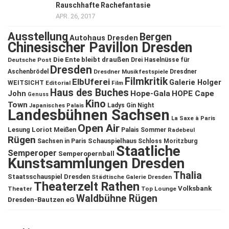
Rauschhafte Rachefantasie
APR. 26, 2017
Ausstellung
Bergen
Autohaus Dresden
Chinesischer Pavillon Dresden
Die Ente bleibt draußen
Deutsche Post
Drei Haselnüsse für
Dresden
Aschenbrödel
Dresdner Musikfestspiele
Dresdner
Filmkritik
ElbUferei
Galerie Holger
WEITSICHT
Editorial
Film
Haus des Buches
John
Hope-Gala
HOPE Cape
Genuss
Kino
Town
Ladys Gin Night
Japanisches Palais
Landesbühnen Sachsen
La Saxe à Paris
Open Air
Lesung
Loriot
Meißen
Palais Sommer
Radebeul
Rügen
Schauspielhaus
Sachsen in Paris
Schloss Moritzburg
Staatliche
Semperoper
Semperopernball
Kunstsammlungen Dresden
Thalia
Staatsschauspiel Dresden
Städtische Galerie Dresden
Theaterzelt Rathen
Volksbank
Theater
Top Lounge
Waldbühne Rügen
Dresden-Bautzen eG