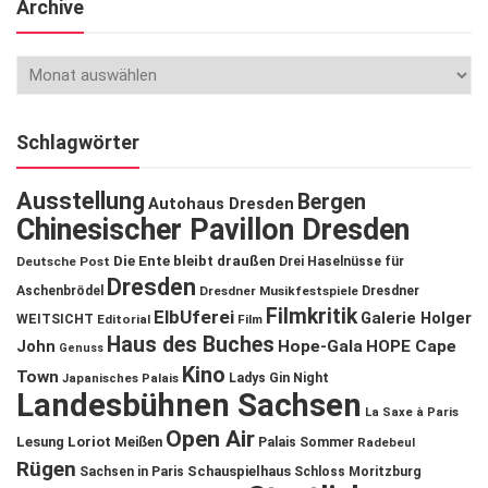
Archive
Schlagwörter
Ausstellung
Bergen
Autohaus Dresden
Chinesischer Pavillon Dresden
Die Ente bleibt draußen
Deutsche Post
Drei Haselnüsse für
Dresden
Aschenbrödel
Dresdner Musikfestspiele
Dresdner
Filmkritik
ElbUferei
Galerie Holger
WEITSICHT
Editorial
Film
Haus des Buches
John
Hope-Gala
HOPE Cape
Genuss
Kino
Town
Ladys Gin Night
Japanisches Palais
Landesbühnen Sachsen
La Saxe à Paris
Open Air
Lesung
Loriot
Meißen
Palais Sommer
Radebeul
Rügen
Schauspielhaus
Sachsen in Paris
Schloss Moritzburg