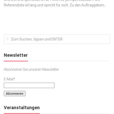
Referenzliste ist lang und spricht für sich. Zu den Auftraggebern...
Kunst & Kultur
Lifestyle
Ausflug & Reise
Podcast
Top Branchen
SACHSEN IN PARIS
Newsletter
Abonnieren Sie unseren Newsletter
E-Mail*
Veranstaltungen