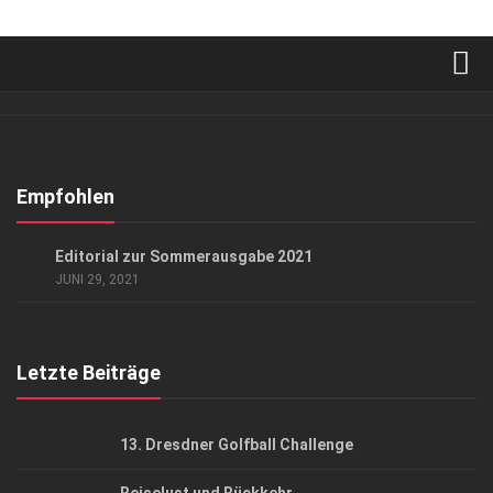
Verkaufsstellen
Abonnement
Kontakt, Impressum
Empfohlen
Datenschutzerklärung
LIFESTYLE
Editorial zur Sommerausgabe 2021
AGB
JUNI 29, 2021
Top Gesundheitsforum Dresden / Ostsachsen
Mediadaten
Letzte Beiträge
13. Dresdner Golfball Challenge