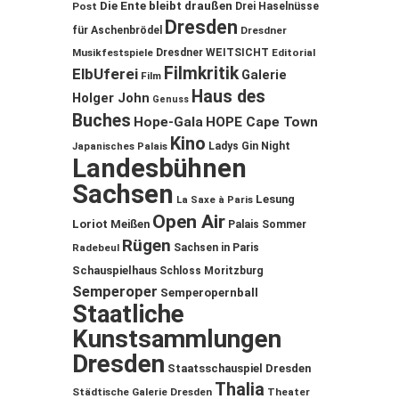
Die Ente bleibt draußen
Post
Drei Haselnüsse
Dresden
für Aschenbrödel
Dresdner
Musikfestspiele
Dresdner WEITSICHT
Editorial
Filmkritik
ElbUferei
Galerie
Film
Haus des
Holger John
Genuss
Buches
Hope-Gala
HOPE Cape Town
Kino
Ladys Gin Night
Japanisches Palais
Landesbühnen
Sachsen
Lesung
La Saxe à Paris
Open Air
Loriot
Meißen
Palais Sommer
Rügen
Sachsen in Paris
Radebeul
Schauspielhaus
Schloss Moritzburg
Semperoper
Semperopernball
Staatliche
Kunstsammlungen
Dresden
Staatsschauspiel Dresden
Thalia
Städtische Galerie Dresden
Theater