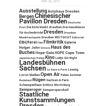
APR. 26, 2017
Ausstellung
Autohaus Dresden
Chinesischer
Bergen
Pavillon Dresden
Deutsche
Die Ente bleibt draußen
Post
Drei Haselnüsse
Dresden
für Aschenbrödel
Dresdner
Musikfestspiele
Dresdner WEITSICHT
Editorial
Filmkritik
ElbUferei
Galerie
Film
Haus des
Holger John
Genuss
Buches
Hope-Gala
HOPE Cape Town
Kino
Ladys Gin Night
Japanisches Palais
Landesbühnen
Sachsen
Lesung
La Saxe à Paris
Open Air
Loriot
Meißen
Palais Sommer
Rügen
Sachsen in Paris
Radebeul
Schauspielhaus
Schloss Moritzburg
Semperoper
Semperopernball
Staatliche
Kunstsammlungen
Dresden