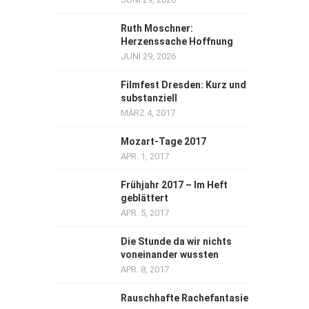
Ruth Moschner:
Herzenssache Hoffnung
JUNI 29, 2026
Filmfest Dresden: Kurz und
substanziell
MÄRZ 4, 2017
Mozart-Tage 2017
APR. 1, 2017
Frühjahr 2017 – Im Heft
geblättert
APR. 5, 2017
Die Stunde da wir nichts
voneinander wussten
APR. 8, 2017
Rauschhafte Rachefantasie