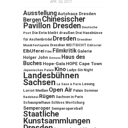
APR. 26, 2017
Ausstellung
Autohaus Dresden
Chinesischer
Bergen
Pavillon Dresden
Deutsche
Die Ente bleibt draußen
Post
Drei Haselnüsse
Dresden
für Aschenbrödel
Dresdner
Musikfestspiele
Dresdner WEITSICHT
Editorial
Filmkritik
ElbUferei
Galerie
Film
Haus des
Holger John
Genuss
Buches
Hope-Gala
HOPE Cape Town
Kino
Ladys Gin Night
Japanisches Palais
Landesbühnen
Sachsen
Lesung
La Saxe à Paris
Open Air
Loriot
Meißen
Palais Sommer
Rügen
Sachsen in Paris
Radebeul
Schauspielhaus
Schloss Moritzburg
Semperoper
Semperopernball
Staatliche
Kunstsammlungen
Dresden