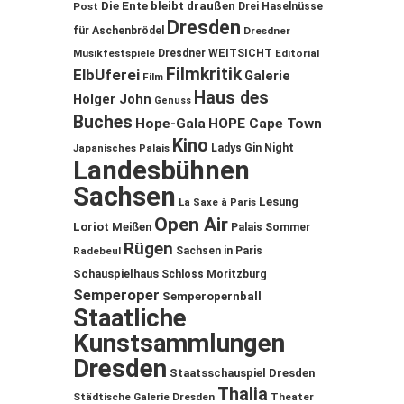
Die Ente bleibt draußen
Post
Drei Haselnüsse
Dresden
für Aschenbrödel
Dresdner
Musikfestspiele
Dresdner WEITSICHT
Editorial
Filmkritik
ElbUferei
Galerie
Film
Haus des
Holger John
Genuss
Buches
Hope-Gala
HOPE Cape Town
Kino
Ladys Gin Night
Japanisches Palais
Landesbühnen
Sachsen
Lesung
La Saxe à Paris
Open Air
Loriot
Meißen
Palais Sommer
Rügen
Sachsen in Paris
Radebeul
Schauspielhaus
Schloss Moritzburg
Semperoper
Semperopernball
Staatliche
Kunstsammlungen
Dresden
Staatsschauspiel Dresden
Thalia
Städtische Galerie Dresden
Theater