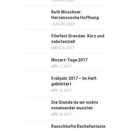
Ruth Moschner:
Herzenssache Hoffnung
JUNI 29, 2026
Filmfest Dresden: Kurz und
substanziell
MÄRZ 4, 2017
Mozart-Tage 2017
APR. 1, 2017
Frühjahr 2017 – Im Heft
geblättert
APR. 5, 2017
Die Stunde da wir nichts
voneinander wussten
APR. 8, 2017
Rauschhafte Rachefantasie