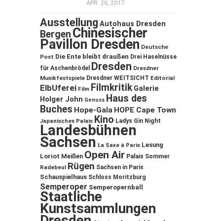
APR. 26, 2017
Ausstellung
Autohaus Dresden
Chinesischer
Bergen
Pavillon Dresden
Deutsche
Die Ente bleibt draußen
Post
Drei Haselnüsse
Dresden
für Aschenbrödel
Dresdner
Musikfestspiele
Dresdner WEITSICHT
Editorial
Filmkritik
ElbUferei
Galerie
Film
Haus des
Holger John
Genuss
Buches
Hope-Gala
HOPE Cape Town
Kino
Ladys Gin Night
Japanisches Palais
Landesbühnen
Sachsen
Lesung
La Saxe à Paris
Open Air
Loriot
Meißen
Palais Sommer
Rügen
Sachsen in Paris
Radebeul
Schauspielhaus
Schloss Moritzburg
Semperoper
Semperopernball
Staatliche
Kunstsammlungen
Dresden