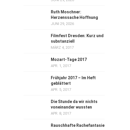
Ruth Moschner:
Herzenssache Hoffnung
JUNI 29, 2026
Filmfest Dresden: Kurz und
substanziell
MÄRZ 4, 2017
Mozart-Tage 2017
APR. 1, 2017
Frühjahr 2017 – Im Heft
geblättert
APR. 5, 2017
Die Stunde da wir nichts
voneinander wussten
APR. 8, 2017
Rauschhafte Rachefantasie