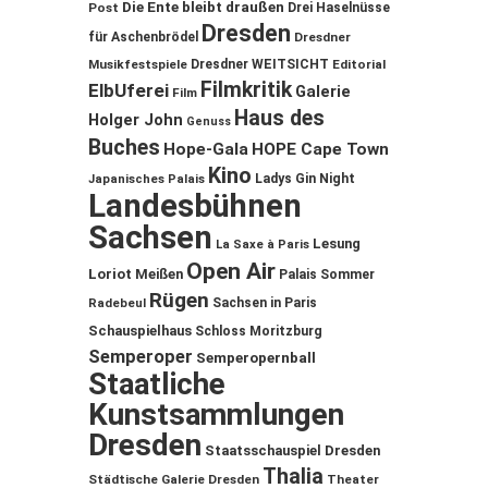
Die Ente bleibt draußen
Post
Drei Haselnüsse
Dresden
für Aschenbrödel
Dresdner
Musikfestspiele
Dresdner WEITSICHT
Editorial
Filmkritik
ElbUferei
Galerie
Film
Haus des
Holger John
Genuss
Buches
Hope-Gala
HOPE Cape Town
Kino
Ladys Gin Night
Japanisches Palais
Landesbühnen
Sachsen
Lesung
La Saxe à Paris
Open Air
Loriot
Meißen
Palais Sommer
Rügen
Sachsen in Paris
Radebeul
Schauspielhaus
Schloss Moritzburg
Semperoper
Semperopernball
Staatliche
Kunstsammlungen
Dresden
Staatsschauspiel Dresden
Thalia
Städtische Galerie Dresden
Theater