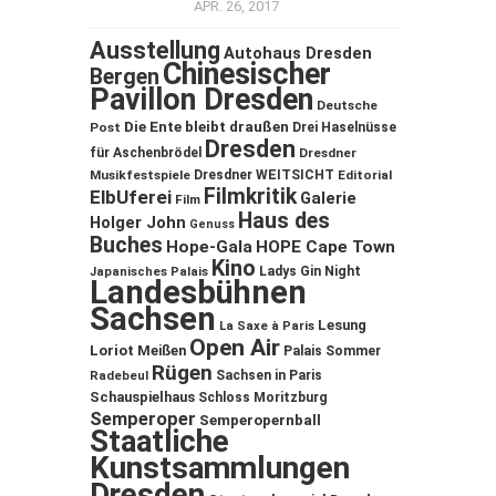
APR. 26, 2017
Ausstellung
Autohaus Dresden
Chinesischer
Bergen
Pavillon Dresden
Deutsche
Die Ente bleibt draußen
Post
Drei Haselnüsse
Dresden
für Aschenbrödel
Dresdner
Musikfestspiele
Dresdner WEITSICHT
Editorial
Filmkritik
ElbUferei
Galerie
Film
Haus des
Holger John
Genuss
Buches
Hope-Gala
HOPE Cape Town
Kino
Ladys Gin Night
Japanisches Palais
Landesbühnen
Sachsen
Lesung
La Saxe à Paris
Open Air
Loriot
Meißen
Palais Sommer
Rügen
Sachsen in Paris
Radebeul
Schauspielhaus
Schloss Moritzburg
Semperoper
Semperopernball
Staatliche
Kunstsammlungen
Dresden