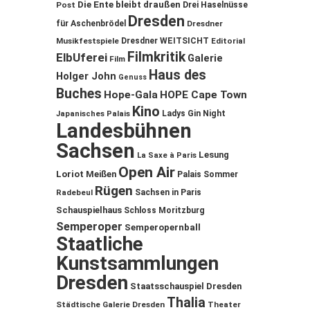
Die Ente bleibt draußen
Post
Drei Haselnüsse
Dresden
für Aschenbrödel
Dresdner
Musikfestspiele
Dresdner WEITSICHT
Editorial
Filmkritik
ElbUferei
Galerie
Film
Haus des
Holger John
Genuss
Buches
Hope-Gala
HOPE Cape Town
Kino
Ladys Gin Night
Japanisches Palais
Landesbühnen
Sachsen
Lesung
La Saxe à Paris
Open Air
Loriot
Meißen
Palais Sommer
Rügen
Sachsen in Paris
Radebeul
Schauspielhaus
Schloss Moritzburg
Semperoper
Semperopernball
Staatliche
Kunstsammlungen
Dresden
Staatsschauspiel Dresden
Thalia
Städtische Galerie Dresden
Theater