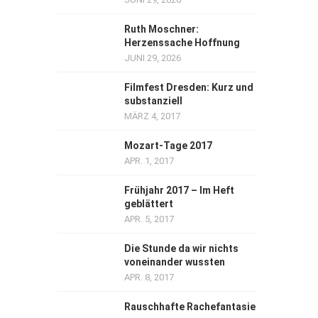
Ruth Moschner:
Herzenssache Hoffnung
JUNI 29, 2026
Filmfest Dresden: Kurz und
substanziell
MÄRZ 4, 2017
Mozart-Tage 2017
APR. 1, 2017
Frühjahr 2017 – Im Heft
geblättert
APR. 5, 2017
Die Stunde da wir nichts
voneinander wussten
APR. 8, 2017
Rauschhafte Rachefantasie