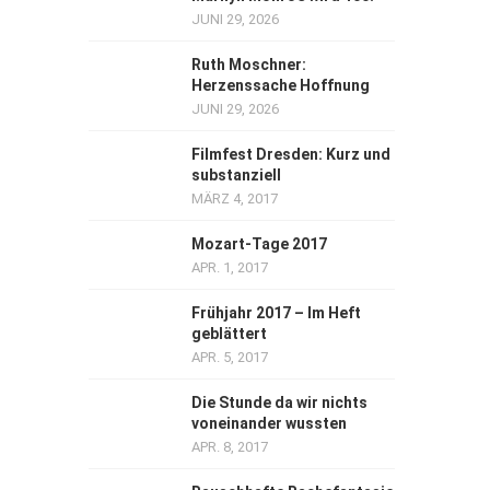
JUNI 29, 2026
Ruth Moschner:
Herzenssache Hoffnung
JUNI 29, 2026
Filmfest Dresden: Kurz und
substanziell
MÄRZ 4, 2017
Mozart-Tage 2017
APR. 1, 2017
Frühjahr 2017 – Im Heft
geblättert
APR. 5, 2017
Die Stunde da wir nichts
voneinander wussten
APR. 8, 2017