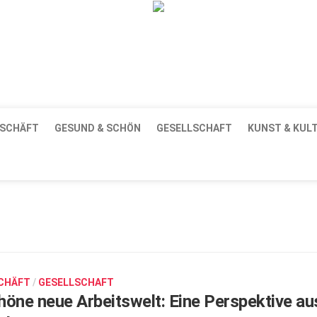
essum
Datenschutzerklärung
AGB
Top Gesundheitsforum 
SCHÄFT
GESUND & SCHÖN
GESELLSCHAFT
KUNST & KUL
CHÄFT
/
GESELLSCHAFT
höne neue Arbeitswelt: Eine Perspektive au