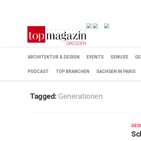
Verkaufsstellen
Abonnement
Kontakt, Impr
ARCHITEKTUR & DESIGN
EVENTS
GENUSS
GE
PODCAST
TOP BRANCHEN
SACHSEN IN PARIS
Tagged:
Generationen
MÄRZ
21,
2024
GES
0
Sc