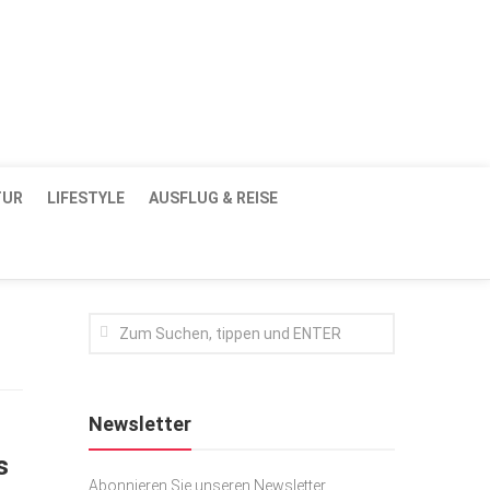
Dresden / Ostsachsen
Mediadaten
TUR
LIFESTYLE
AUSFLUG & REISE
Newsletter
s
Abonnieren Sie unseren Newsletter