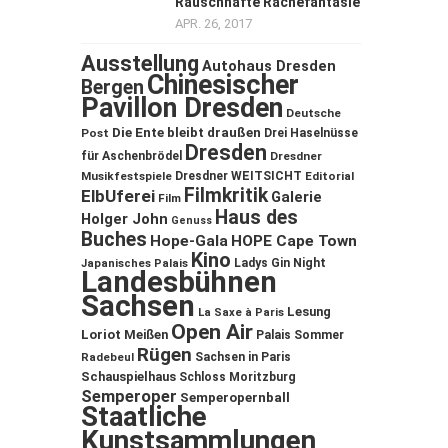
Rauschhafte Rachefantasie
APR. 26, 2017
Ausstellung
Autohaus Dresden
Chinesischer
Bergen
Pavillon Dresden
Deutsche
Die Ente bleibt draußen
Post
Drei Haselnüsse
Dresden
für Aschenbrödel
Dresdner
Musikfestspiele
Dresdner WEITSICHT
Editorial
Filmkritik
ElbUferei
Galerie
Film
Haus des
Holger John
Genuss
Buches
Hope-Gala
HOPE Cape Town
Kino
Ladys Gin Night
Japanisches Palais
Landesbühnen
Sachsen
Lesung
La Saxe à Paris
Open Air
Loriot
Meißen
Palais Sommer
Rügen
Sachsen in Paris
Radebeul
Schauspielhaus
Schloss Moritzburg
Semperoper
Semperopernball
Staatliche
Kunstsammlungen