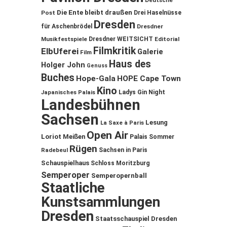
Deutsche
Die Ente bleibt draußen
Post
Drei Haselnüsse
Dresden
für Aschenbrödel
Dresdner
Musikfestspiele
Dresdner WEITSICHT
Editorial
Filmkritik
ElbUferei
Galerie
Film
Haus des
Holger John
Genuss
Buches
Hope-Gala
HOPE Cape Town
Kino
Ladys Gin Night
Japanisches Palais
Landesbühnen
Sachsen
Lesung
La Saxe à Paris
Open Air
Loriot
Meißen
Palais Sommer
Rügen
Sachsen in Paris
Radebeul
Schauspielhaus
Schloss Moritzburg
Semperoper
Semperopernball
Staatliche
Kunstsammlungen
Dresden
Staatsschauspiel Dresden