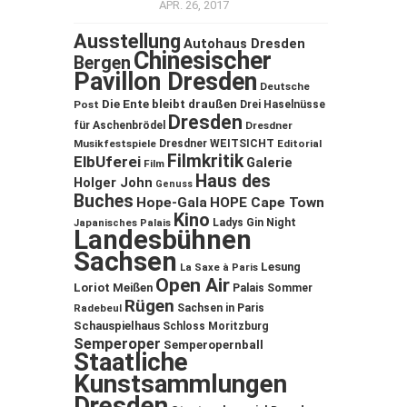
APR. 26, 2017
Ausstellung
Autohaus Dresden
Chinesischer
Bergen
Pavillon Dresden
Deutsche
Die Ente bleibt draußen
Post
Drei Haselnüsse
Dresden
für Aschenbrödel
Dresdner
Musikfestspiele
Dresdner WEITSICHT
Editorial
Filmkritik
ElbUferei
Galerie
Film
Haus des
Holger John
Genuss
Buches
Hope-Gala
HOPE Cape Town
Kino
Ladys Gin Night
Japanisches Palais
Landesbühnen
Sachsen
Lesung
La Saxe à Paris
Open Air
Loriot
Meißen
Palais Sommer
Rügen
Sachsen in Paris
Radebeul
Schauspielhaus
Schloss Moritzburg
Semperoper
Semperopernball
Staatliche
Kunstsammlungen
Dresden