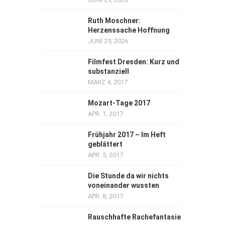
Ruth Moschner:
Herzenssache Hoffnung
JUNI 29, 2026
Filmfest Dresden: Kurz und
substanziell
MÄRZ 4, 2017
Mozart-Tage 2017
APR. 1, 2017
Frühjahr 2017 – Im Heft
geblättert
APR. 5, 2017
Die Stunde da wir nichts
voneinander wussten
APR. 8, 2017
Rauschhafte Rachefantasie