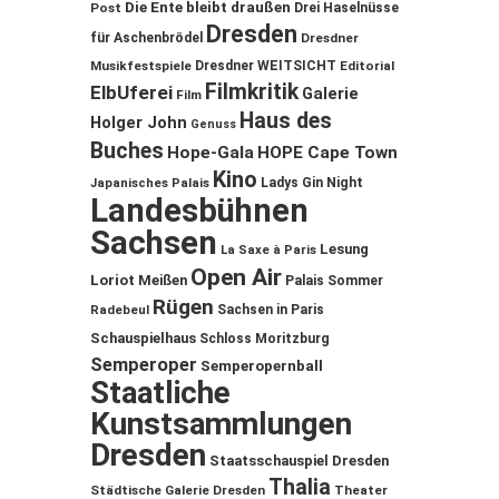
Die Ente bleibt draußen
Post
Drei Haselnüsse
Dresden
für Aschenbrödel
Dresdner
Musikfestspiele
Dresdner WEITSICHT
Editorial
Filmkritik
ElbUferei
Galerie
Film
Haus des
Holger John
Genuss
Buches
Hope-Gala
HOPE Cape Town
Kino
Ladys Gin Night
Japanisches Palais
Landesbühnen
Sachsen
Lesung
La Saxe à Paris
Open Air
Loriot
Meißen
Palais Sommer
Rügen
Sachsen in Paris
Radebeul
Schauspielhaus
Schloss Moritzburg
Semperoper
Semperopernball
Staatliche
Kunstsammlungen
Dresden
Staatsschauspiel Dresden
Thalia
Städtische Galerie Dresden
Theater