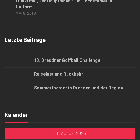
Filmkritik „Der Hauptmann“: Ein Hochstapler in
AGB
Uniform
MAI 8, 2018
Top Gesundheitsforum Dresden / Ostsachsen
Mediadaten
Letzte Beiträge
13. Dresdner Golfball Challenge
Reiselust und Rückkehr
Sommertheater in Dresden und der Region
Kalender
August 2026