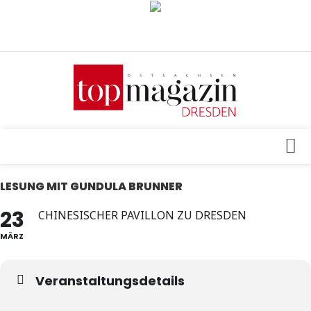
Verkaufsstellen
Abonnement
Kontakt, Impressum
Datenschutzerklärung
AGB
Architektur & Design
LESUNG MIT GUNDULA BRUNNER
Top Gesundheitsforum Dresden / Ostsachsen
Events
23
CHINESISCHER PAVILLON ZU DRESDEN
Mediadaten
Genuss
MÄRZ
Geschäft
Veranstaltungsdetails
gesund & schön
Gesellschaft