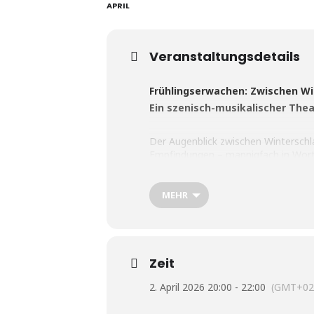
APRIL
Veranstaltungsdetails
Frühlingserwachen: Zwischen Wi
Ein szenisch-musikalischer The
Der Augenblick zwischen Winterschl
Empfindungen – mannigfach in Wort u
Theaterabend. Rilke meint, der Frühl
in die Frühjahrsmüdigkeit gefallen 
Gäste an diesem Abend begrüßen.
MEHR
Mitwirkende: Klara Fabry, Anna von
Zeit
Technik: Viktor Boehme
2. April 2026 20:00 - 22:00
(GMT+02