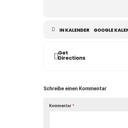
Musikalische Leitung Arrangements 
Idee, Buch und Regie: Thomas Foer
IN KALENDER
GOOGLE KALE
Freuen Sie sich mit uns gemeinsam a
02.04.2026, Start: 20:00 Uhr / Eint
Get
Directions
Tickets erhalten Sie
hier
.
C
HINESISCHER PAVILLON ZU DRESD
Schreibe einen Kommentar
Bautzner Landstraße 17 A, 01324 
Kommentar
*