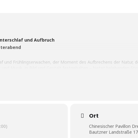
nterschlaf und Aufbruch
aterabend
af und Frühlingserwachen, der Moment des Aufbrechens der Natur, der
nd Musik, in Bild und Gestalt festgehalten – bietet belebenden Stof
ing sei „waldeigen und kommt nicht in die Stadt“. Falls Sie bereits 
sind, kommen Sie doch zu uns hinaus ins Chinesische Pavillion am Rand
 Koch, Karolina Petrowa, Thomas Foerster und Paul Hoorn
Ort
:00)
Chinesischer Pavillon D
Bautzner Landstraße 17