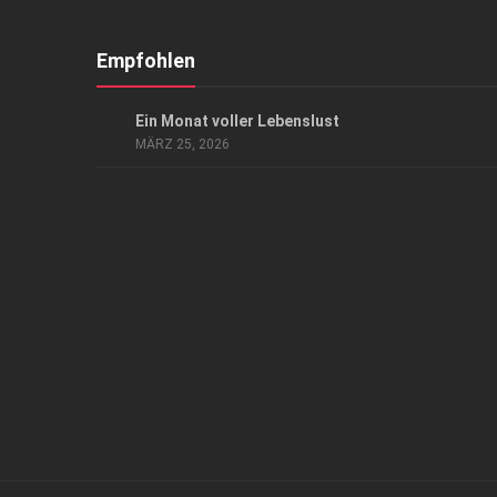
Empfohlen
EVENTS
/
HIGHLIGHTS
/
KUNST & KULTUR
Ein Monat voller Lebenslust
MÄRZ 25, 2026