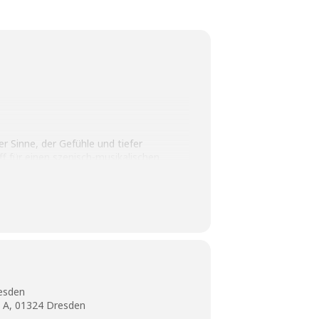
 Sinne, der Gefühle und tiefer
f für einen szenisch-musikalischen
vom Winterschlaf erwacht- und noch nicht
 der Heide. Wir würden Sie gerne als
resden
 A, 01324 Dresden