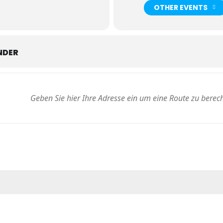
und Einstudierung: Paul Hoorn
OTHER EVENTS
ster
NDER
uf einen musikalischen Start in den Frühling!
ritt 35,00 Euro
,
ermäßigt 25,00 Euro
(Schüler, Schwerbehinderte)
EN e.V.
Dresden