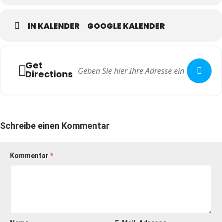
IN KALENDER
GOOGLE KALENDER
Zu jedem Modul wird es Panels mit hochkarätigen Teil­neh­mern
geben. Im Mittelpunkt steht der unmittelbare Aus­tausch der
Experten mit dem Publikum.
Get
Directions
Weitere Informationen und das vollständige Tagesprogramm
finden Interessierte unter
top-gesundheitsforum.com
.
Schreibe einen Kommentar
Kommentar
*