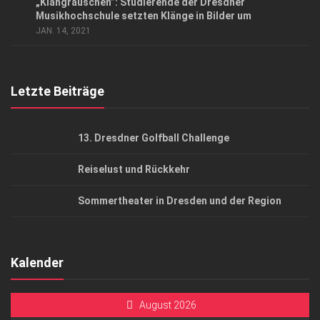
„Klangrauschen”: Studierende der Dresdner
AGB
Musikhochschule setzten Klänge in Bilder um
JAN. 14, 2021
Top Gesundheitsforum Dresden / Ostsachsen
Mediadaten
Letzte Beiträge
13. Dresdner Golfball Challenge
Reiselust und Rückkehr
Sommertheater in Dresden und der Region
Kalender
August 2026