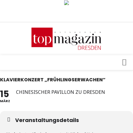
Verkaufsstellen
Abonnement
Kontakt, Impressum
Datenschutzerklärung
AGB
Architektur & Design
KLAVIERKONZERT „FRÜHLINGSERWACHEN”
Top Gesundheitsforum Dresden / Ostsachsen
Events
15
CHINESISCHER PAVILLON ZU DRESDEN
Mediadaten
Genuss
MÄRZ
Geschäft
Veranstaltungsdetails
gesund & schön
Gesellschaft