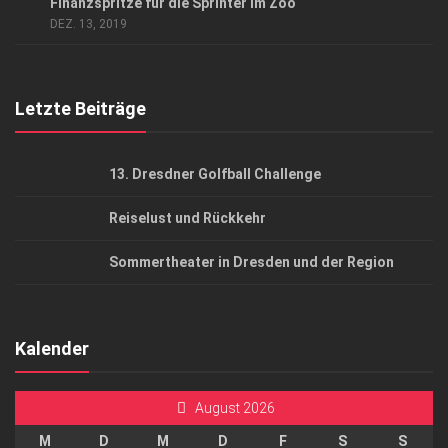
Finanzspritze für die Sprinter im Zoo
AGB
DEZ. 13, 2019
Top Gesundheitsforum Dresden / Ostsachsen
Mediadaten
Letzte Beiträge
13. Dresdner Golfball Challenge
Reiselust und Rückkehr
Sommertheater in Dresden und der Region
Kalender
August 2026
M
D
M
D
F
S
S