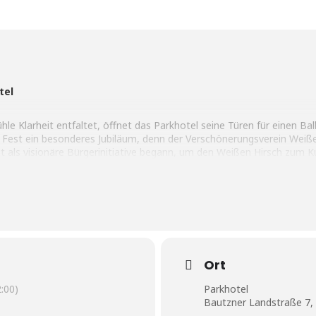
tel
le Klarheit entfaltet, öffnet das Parkhotel seine Türen für einen Bal
 Fest ein besonde­res Jubiläum, denn der Verschönerungsverein Weißer
st als visionäre Bürgerinitiative begann, um den Weißen Hirsch zum K
 die Traditionen des Stadtteils pflegt und weiterentwickelt.
ser Werte: Im prachtvollen Saal entfaltet sich ein fein abgestimmtes 
to“ eröffnet den Abend, die „Jazzacuda Gala Band” lädt zum Tanz, u
omente. Kulinarische Genüsse und kunstvolle Lichtregie runden das Er
– er ist ein Fest der Ver­bun­denheit, das Ver­gangenheit und Gegenwart
Ort
 im Parkhotel Weißer Hirsch Dresden
:00)
Parkhotel
Bautzner Landstraße 7,