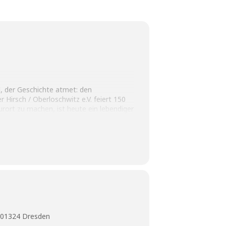
l, der Geschichte at­met: den
 Hirsch / Oberloschwitz e.V. feiert 150
urort zu machen, ist heute ein lebendiger
Programm aus Musik, Schauspiel und Tanz.
nd Kabarettist Peter Flache sorgt mit
lebnis ab. Der Dreikönigsball ist mehr
 in einem eleganten Reigen vereint.
 01324 Dresden