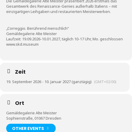
Die Gemäldegalerie Alte Meister präsentiert 2026 erstmals das
Gesamtwerk des Renaissance-Genies außerhalb Italiens – mit
Kunst & Kultur
einzigartigen Leihgaben und restaurierten Meisterwerken.
Lifestyle
„Correggio. Berührend menschlich“
Ausflug & Reise
Gemäldegalerie Alte Meister
Laufzeit: 19.09.2026-10.01.2027, täglich 10-17 Uhr, Mo. geschlossen
Podcast
www.skd.museum
Top Branchen
SACHSEN IN PARIS
Zeit
19. September 2026 - 10. Januar 2027 (ganztägig)
(GMT+02:00)
Ort
Gemäldegalerie Alte Meister
Sophienstraße, 01067 Dresden
OTHER EVENTS