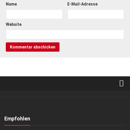
Name
E-Mail-Adresse
Website
Verkaufsstellen
Abonnement
Kontakt, Impressum
Empfohlen
Datenschutzerklärung
GESUND & SCHÖN
/
LIFESTYLE