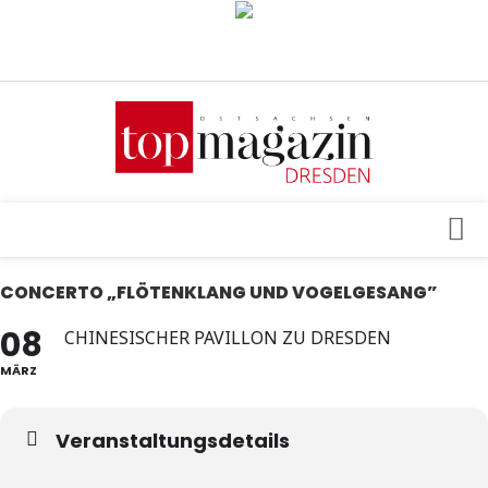
Verkaufsstellen
Abonnement
Kontakt, Impressum
Datenschutzerklärung
AGB
Architektur & Design
CONCERTO „FLÖTENKLANG UND VOGELGESANG”
Top Gesundheitsforum Dresden / Ostsachsen
Events
08
CHINESISCHER PAVILLON ZU DRESDEN
Mediadaten
Genuss
MÄRZ
Geschäft
Veranstaltungsdetails
gesund & schön
Gesellschaft