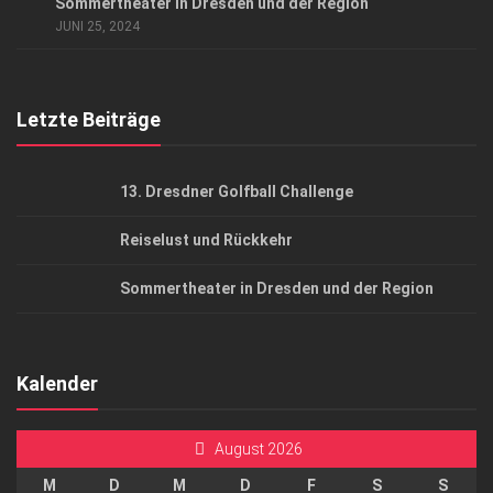
Sommertheater in Dresden und der Region
AGB
JUNI 25, 2024
Top Gesundheitsforum Dresden / Ostsachsen
Mediadaten
Letzte Beiträge
13. Dresdner Golfball Challenge
Reiselust und Rückkehr
Sommertheater in Dresden und der Region
Kalender
August 2026
M
D
M
D
F
S
S