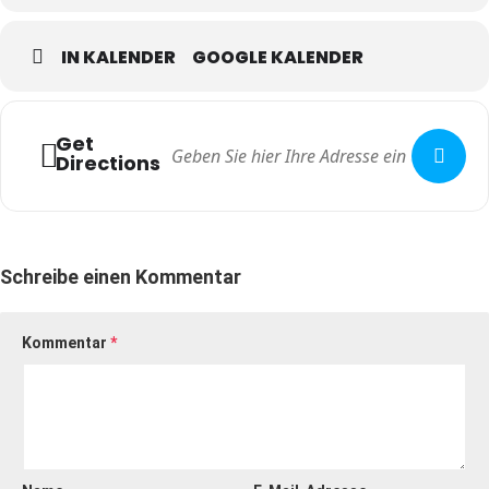
08.03.2026, Start: 16:00 Uhr / Eintritt 8,00 Euro
IN KALENDER
GOOGLE KALENDER
Tickets erhalten Sie
hier
.
Get
Directions
C
HINESISCHER PAVILLON ZU DRESDEN e.V.
Bautzner Landstraße 17 A, 01324 Dresden
Schreibe einen Kommentar
Kommentar
*