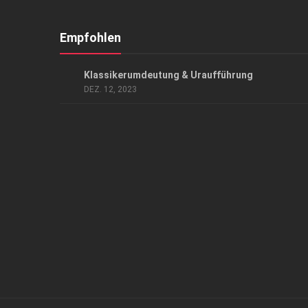
Empfohlen
KUNST & KULTUR
Klassikerumdeutung & Uraufführung
DEZ. 12, 2023