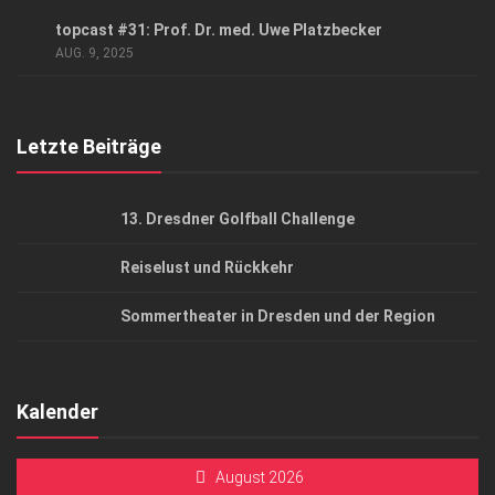
Datenschutzerklärung
GESUND & SCHÖN
/
PODCAST
topcast #31: Prof. Dr. med. Uwe Platzbecker
AGB
AUG. 9, 2025
Top Gesundheitsforum Dresden / Ostsachsen
Mediadaten
Letzte Beiträge
13. Dresdner Golfball Challenge
Reiselust und Rückkehr
Sommertheater in Dresden und der Region
Kalender
August 2026