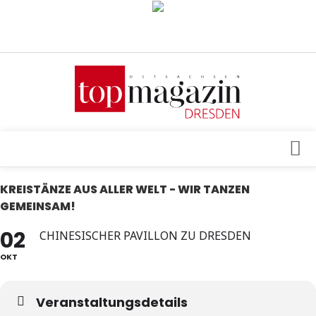
Verkaufsstellen
Abonnement
Kontakt, Impressum
Datenschutzerklärung
AGB
Architektur & Design
KREISTÄNZE AUS ALLER WELT - WIR TANZEN
Top Gesundheitsforum Dresden / Ostsachsen
GEMEINSAM!
Events
Mediadaten
02
Genuss
CHINESISCHER PAVILLON ZU DRESDEN
OKT
Geschäft
gesund & schön
Veranstaltungsdetails
Gesellschaft