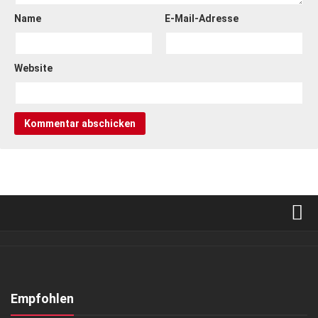
Name
E-Mail-Adresse
Website
Verkaufsstellen
Abonnement
Kontakt, Impressum
Empfohlen