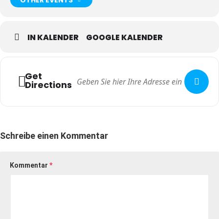
Wir freuen uns mit Ihnen gemeinsam zu tanzen!
02.10.2025, Start: 18 Uhr, Eintritt 12 Euro
IN KALENDER
GOOGLE KALENDER
Tickets unter:
https://eventfrog.de/de/p/kurse-seminare/musik-
tanz/kreistaenze-aus-aller-welt-wir-tanzen-gemeinsam-
7356997603928634730.html
Get
Directions
C
HINESISCHER PAVILLON ZU DRESDEN e.V.
Bautzner Landstraße 17 A, 01324 Dresden
Schreibe einen Kommentar
Kommentar
*