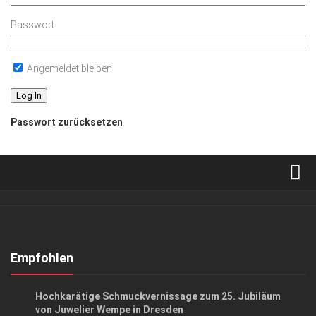
Passwort
Angemeldet bleiben
Passwort zurücksetzen
Verkaufsstellen
Abonnement
Kontakt, Impressum
Empfohlen
Datenschutzerklärung
EVENTS
/
GESELLSCHAFT
Hochkarätige Schmuckvernissage zum 25. Jubiläum
AGB
von Juwelier Wempe in Dresden