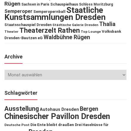
Rügen
Schauspielhaus
Sachsen in Paris
Schloss Moritzburg
Staatliche
Semperoper
Semperopernball
Kunstsammlungen Dresden
Thalia
Staatsschauspiel Dresden
Städtische Galerie Dresden
Theaterzelt Rathen
Volksbank
Theater
Top Lounge
Waldbühne Rügen
Dresden-Bautzen eG
Archive
Schlagwörter
Ausstellung
Bergen
Autohaus Dresden
Chinesischer Pavillon Dresden
Die Ente bleibt draußen
Deutsche Post
Drei Haselnüsse für