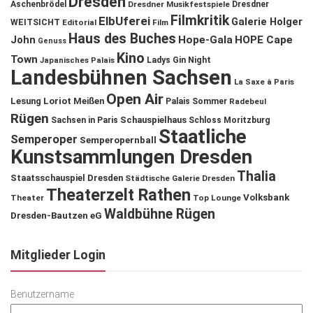
Dresden
Aschenbrödel
Dresdner Musikfestspiele
Dresdner
Filmkritik
ElbUferei
Galerie Holger
WEITSICHT
Editorial
Film
Haus des Buches
John
Hope-Gala
HOPE Cape
Genuss
Kino
Town
Ladys Gin Night
Japanisches Palais
Landesbühnen Sachsen
La Saxe à Paris
Open Air
Lesung
Loriot
Meißen
Palais Sommer
Radebeul
Rügen
Schauspielhaus
Sachsen in Paris
Schloss Moritzburg
Staatliche
Semperoper
Semperopernball
Kunstsammlungen Dresden
Thalia
Staatsschauspiel Dresden
Städtische Galerie Dresden
Theaterzelt Rathen
Volksbank
Theater
Top Lounge
Waldbühne Rügen
Dresden-Bautzen eG
Mitglieder Login
Benutzername