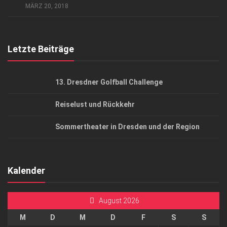
MÄRZ 20, 2018
Top Gesundheitsforum Dresden / Ostsachsen
Mediadaten
Letzte Beiträge
13. Dresdner Golfball Challenge
Reiselust und Rückkehr
Sommertheater in Dresden und der Region
Kalender
August 2026
M
D
M
D
F
S
S