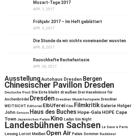
Mozart-Tage 2017
APR. 1, 2017
Frühjahr 2017 – Im Heft geblättert
APR. 5, 2017
Die Stunde da wir nichts voneinander wussten
APR. 8, 2017
Rauschhafte Rachefantasie
APR. 26, 2017
Ausstellung
Bergen
Autohaus Dresden
Chinesischer Pavillon Dresden
Die Ente bleibt draußen
Deutsche Post
Drei Haselnüsse für
Dresden
Aschenbrödel
Dresdner Musikfestspiele
Dresdner
Filmkritik
ElbUferei
Galerie Holger
WEITSICHT
Editorial
Film
Haus des Buches
John
Hope-Gala
HOPE Cape
Genuss
Kino
Town
Ladys Gin Night
Japanisches Palais
Landesbühnen Sachsen
La Saxe à Paris
Open Air
Lesung
Loriot
Meißen
Palais Sommer
Radebeul