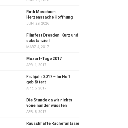
Ruth Moschner:
Herzenssache Hoffnung
JUNI 29, 2026
Filmfest Dresden: Kurz und
substanziell
MÄRZ 4, 2017
Mozart-Tage 2017
APR. 1, 2017
Frühjahr 2017 – Im Heft
geblättert
APR. 5, 2017
Die Stunde da wir nichts
voneinander wussten
APR. 8, 2017
Rauschhafte Rachefantasie