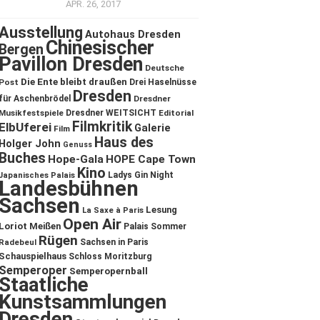
APR. 26, 2017
Ausstellung
Autohaus Dresden
Chinesischer
Bergen
Pavillon Dresden
Deutsche
Die Ente bleibt draußen
Post
Drei Haselnüsse
Dresden
für Aschenbrödel
Dresdner
Musikfestspiele
Dresdner WEITSICHT
Editorial
Filmkritik
ElbUferei
Galerie
Film
Haus des
Holger John
Genuss
Buches
Hope-Gala
HOPE Cape Town
Kino
Ladys Gin Night
Japanisches Palais
Landesbühnen
Sachsen
Lesung
La Saxe à Paris
Open Air
Loriot
Meißen
Palais Sommer
Rügen
Sachsen in Paris
Radebeul
Schauspielhaus
Schloss Moritzburg
Semperoper
Semperopernball
Staatliche
Kunstsammlungen
Dresden