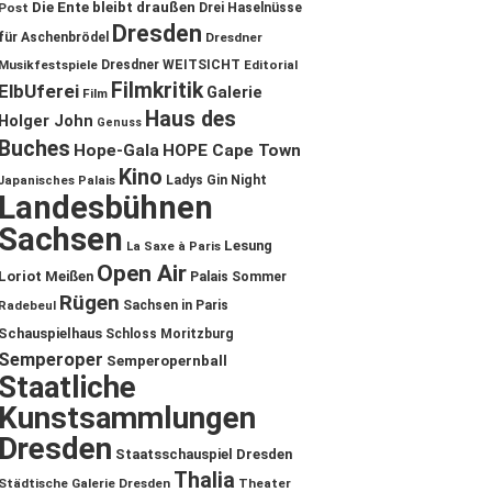
Die Ente bleibt draußen
Post
Drei Haselnüsse
Dresden
für Aschenbrödel
Dresdner
Musikfestspiele
Dresdner WEITSICHT
Editorial
Filmkritik
ElbUferei
Galerie
Film
Haus des
Holger John
Genuss
Buches
Hope-Gala
HOPE Cape Town
Kino
Ladys Gin Night
Japanisches Palais
Landesbühnen
Sachsen
Lesung
La Saxe à Paris
Open Air
Loriot
Meißen
Palais Sommer
Rügen
Sachsen in Paris
Radebeul
Schauspielhaus
Schloss Moritzburg
Semperoper
Semperopernball
Staatliche
Kunstsammlungen
Dresden
Staatsschauspiel Dresden
Thalia
Städtische Galerie Dresden
Theater