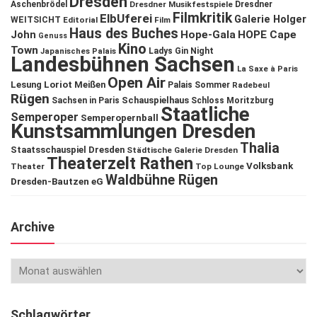
Dresden
Aschenbrödel
Dresdner Musikfestspiele
Dresdner
Filmkritik
ElbUferei
Galerie Holger
WEITSICHT
Editorial
Film
Haus des Buches
John
Hope-Gala
HOPE Cape
Genuss
Kino
Town
Ladys Gin Night
Japanisches Palais
Landesbühnen Sachsen
La Saxe à Paris
Open Air
Lesung
Loriot
Meißen
Palais Sommer
Radebeul
Rügen
Schauspielhaus
Sachsen in Paris
Schloss Moritzburg
Staatliche
Semperoper
Semperopernball
Kunstsammlungen Dresden
Thalia
Staatsschauspiel Dresden
Städtische Galerie Dresden
Theaterzelt Rathen
Volksbank
Theater
Top Lounge
Waldbühne Rügen
Dresden-Bautzen eG
Archive
Schlagwörter