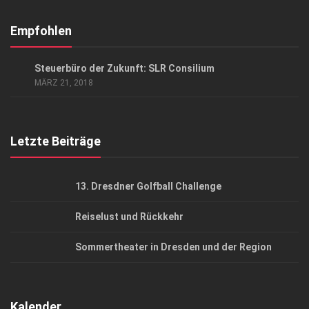
Abonnement
Kontakt, Impressum
Empfohlen
Datenschutzerklärung
ANZEIGE
/
GESCHÄFT
Steuerbüro der Zukunft: SLR Consilium
AGB
MÄRZ 21, 2018
Top Gesundheitsforum Dresden / Ostsachsen
Mediadaten
Letzte Beiträge
13. Dresdner Golfball Challenge
Reiselust und Rückkehr
Sommertheater in Dresden und der Region
Kalender