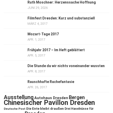
Ruth Moschner: Herzenssache Hoffnung
JUNI 29, 2026
Filmfest Dresden: Kurz und substanziell
MÄRZ 4, 2017
Mozart-Tage 2017
APR. 1, 2017
Frühjahr 2017 – Im Heft geblättert
APR. 5, 2017
Die Stunde da wir nichts voneinander wussten
APR. 8, 2017
Rauschhafte Rachefantasie
APR. 26, 2017
Ausstellung
Bergen
Autohaus Dresden
Chinesischer Pavillon Dresden
Die Ente bleibt draußen
Deutsche Post
Drei Haselnüsse für