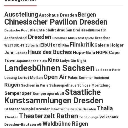
Ausstellung
Bergen
Autohaus Dresden
Chinesischer Pavillon Dresden
Die Ente bleibt draußen
Deutsche Post
Drei Haselnüsse für
Dresden
Aschenbrödel
Dresdner Musikfestspiele
Dresdner
Filmkritik
ElbUferei
Galerie Holger
WEITSICHT
Editorial
Film
Haus des Buches
John
Hope-Gala
HOPE Cape
Genuss
Kino
Town
Ladys Gin Night
Japanisches Palais
Landesbühnen Sachsen
La Saxe à Paris
Open Air
Lesung
Loriot
Meißen
Palais Sommer
Radebeul
Rügen
Schauspielhaus
Sachsen in Paris
Schloss Moritzburg
Staatliche
Semperoper
Semperopernball
Kunstsammlungen Dresden
Thalia
Staatsschauspiel Dresden
Städtische Galerie Dresden
Theaterzelt Rathen
Volksbank
Theater
Top Lounge
Waldbühne Rügen
Dresden-Bautzen eG