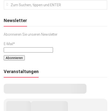
Kunst & Kultur
Lifestyle
Newsletter
Ausflug & Reise
Abonnieren Sie unseren Newsletter
Podcast
Top Branchen
E-Mail*
SACHSEN IN PARIS
Veranstaltungen