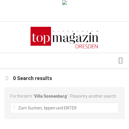
Verkaufsstellen
Abonnement
Kontakt, Impressum
Datenschutzerklärung
AGB
Architektur & Design
0 Search results
Top Gesundheitsforum Dresden / Ostsachsen
Events
Mediadaten
Genuss
For the term "
Villa Sonnenburg
". Please try another search:
Geschäft
gesund & schön
Gesellschaft