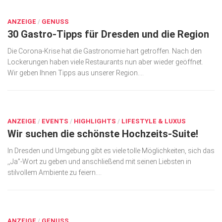
JULI 6, 2020
Kunst & Kultur
ANZEIGE
/
GENUSS
30 Gastro-Tipps für Dresden und die Region
Lifestyle
Ausflug & Reise
Die Corona-Krise hat die Gastronomie hart getroffen. Nach den
Lockerungen haben viele Restaurants nun aber wieder geöffnet.
Podcast
Wir geben Ihnen Tipps aus unserer Region....
Top Branchen
JAN. 7, 2021
SACHSEN IN PARIS
ANZEIGE
/
EVENTS
/
HIGHLIGHTS
/
LIFESTYLE & LUXUS
Wir suchen die schönste Hochzeits-Suite!
In Dresden und Umgebung gibt es viele tolle Möglichkeiten, sich das
,,Ja”-Wort zu geben und anschließend mit seinen Liebsten in
stilvollem Ambiente zu feiern....
MAI 8, 2018
ANZEIGE
/
GENUSS