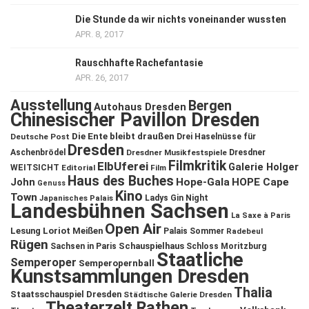
Die Stunde da wir nichts voneinander wussten
APR. 8, 2017
Rauschhafte Rachefantasie
APR. 26, 2017
Ausstellung
Bergen
Autohaus Dresden
Chinesischer Pavillon Dresden
Die Ente bleibt draußen
Deutsche Post
Drei Haselnüsse für
Dresden
Aschenbrödel
Dresdner Musikfestspiele
Dresdner
Filmkritik
ElbUferei
Galerie Holger
WEITSICHT
Editorial
Film
Haus des Buches
John
Hope-Gala
HOPE Cape
Genuss
Kino
Town
Ladys Gin Night
Japanisches Palais
Landesbühnen Sachsen
La Saxe à Paris
Open Air
Lesung
Loriot
Meißen
Palais Sommer
Radebeul
Rügen
Schauspielhaus
Sachsen in Paris
Schloss Moritzburg
Staatliche
Semperoper
Semperopernball
Kunstsammlungen Dresden
Thalia
Staatsschauspiel Dresden
Städtische Galerie Dresden
Theaterzelt Rathen