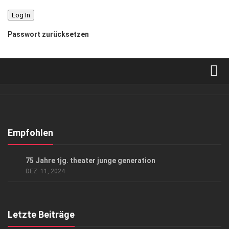
Passwort zurücksetzen
Verkaufsstellen
Abonnement
Kontakt, Impressum
Empfohlen
Datenschutzerklärung
KUNST & KULTUR
75 Jahre tjg. theater junge generation
AGB
DEZ. 11, 2024
Top Gesundheitsforum Dresden / Ostsachsen
Mediadaten
Letzte Beiträge