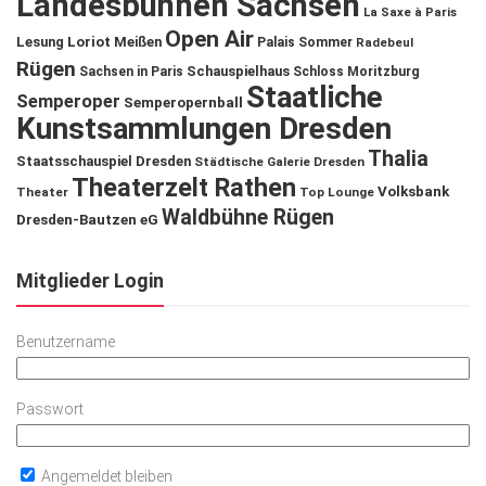
Landesbühnen Sachsen
La Saxe à Paris
Open Air
Lesung
Loriot
Meißen
Palais Sommer
Radebeul
Rügen
Schauspielhaus
Sachsen in Paris
Schloss Moritzburg
Staatliche
Semperoper
Semperopernball
Kunstsammlungen Dresden
Thalia
Staatsschauspiel Dresden
Städtische Galerie Dresden
Theaterzelt Rathen
Volksbank
Theater
Top Lounge
Waldbühne Rügen
Dresden-Bautzen eG
Mitglieder Login
Benutzername
Passwort
Angemeldet bleiben