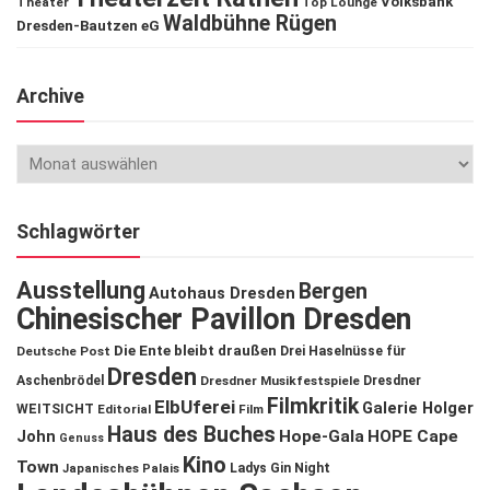
Volksbank
Theater
Top Lounge
Waldbühne Rügen
Dresden-Bautzen eG
Archive
Schlagwörter
Ausstellung
Bergen
Autohaus Dresden
Chinesischer Pavillon Dresden
Die Ente bleibt draußen
Deutsche Post
Drei Haselnüsse für
Dresden
Aschenbrödel
Dresdner Musikfestspiele
Dresdner
Filmkritik
ElbUferei
Galerie Holger
WEITSICHT
Editorial
Film
Haus des Buches
John
Hope-Gala
HOPE Cape
Genuss
Kino
Town
Ladys Gin Night
Japanisches Palais