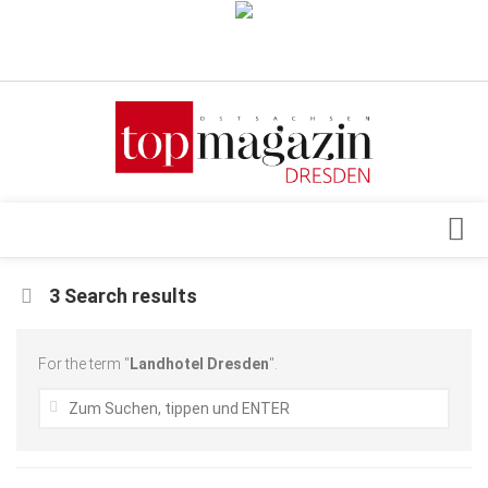
Verkaufsstellen
Abonnement
Kontakt, Impressum
Datenschutzerklärung
AGB
Architektur & Design
3 Search results
Top Gesundheitsforum Dresden / Ostsachsen
Events
Mediadaten
Genuss
For the term "
Landhotel Dresden
".
Geschäft
gesund & schön
Gesellschaft