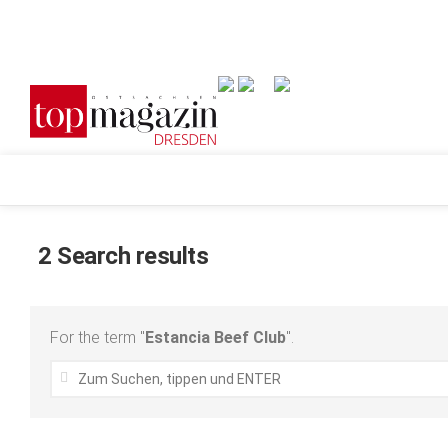
Verkaufsstellen
Abonnement
Kontakt, Impressum
Datenschutzerklärung
Architektur & Design
AGB
2 Search results
Events
Top Gesundheitsforum Dresden / Ostsachsen
Genuss
Mediadaten
Geschäft
For the term "
Estancia Beef Club
".
gesund & schön
Gesellschaft
OKT.
7,
Kunst & Kultur