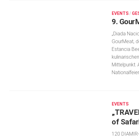
2019
Lifestyle
EVENTS
/
GE
0
9. Gour
Ausflug & Reise
„Diada Nacio
Podcast
GourMeat, d
Top Branchen
Estancia Bee
SACHSEN IN PARIS
kulinarische
Mittelpunkt.
Nationalfeier
MÄRZ
29,
2023
EVENTS
0
„TRAVEL
of Safar
120 DIAMIR