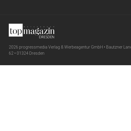
2026 progressmedia Verlag & Werbeagentur GmbH • Bautzner Lan
62 • 01324 Dresden