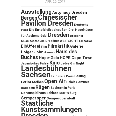
APR. 26, 2017
Ausstellung
Autohaus Dresden
Chinesischer
Bergen
Pavillon Dresden
Deutsche
Die Ente bleibt draußen
Post
Drei Haselnüsse
Dresden
für Aschenbrödel
Dresdner
Musikfestspiele
Dresdner WEITSICHT
Editorial
Filmkritik
ElbUferei
Galerie
Film
Haus des
Holger John
Genuss
Buches
Hope-Gala
HOPE Cape Town
Kino
Ladys Gin Night
Japanisches Palais
Landesbühnen
Sachsen
Lesung
La Saxe à Paris
Open Air
Loriot
Meißen
Palais Sommer
Rügen
Sachsen in Paris
Radebeul
Schauspielhaus
Schloss Moritzburg
Semperoper
Semperopernball
Staatliche
Kunstsammlungen
Dresden