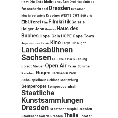
Die Ente bleibt draußen
Post
Drei Haselnüsse
Dresden
für Aschenbrödel
Dresdner
Musikfestspiele
Dresdner WEITSICHT
Editorial
Filmkritik
ElbUferei
Galerie
Film
Haus des
Holger John
Genuss
Buches
Hope-Gala
HOPE Cape Town
Kino
Ladys Gin Night
Japanisches Palais
Landesbühnen
Sachsen
Lesung
La Saxe à Paris
Open Air
Loriot
Meißen
Palais Sommer
Rügen
Sachsen in Paris
Radebeul
Schauspielhaus
Schloss Moritzburg
Semperoper
Semperopernball
Staatliche
Kunstsammlungen
Dresden
Staatsschauspiel Dresden
Thalia
Städtische Galerie Dresden
Theater