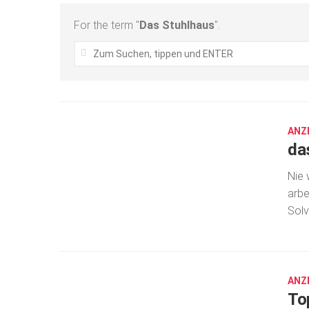
For the term "
Das Stuhlhaus
".
DEZ.
14,
2020
ANZ
das
Nie 
arbe
Solv
DEZ.
12,
2024
ANZ
To