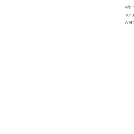
Wir 
hera
wer