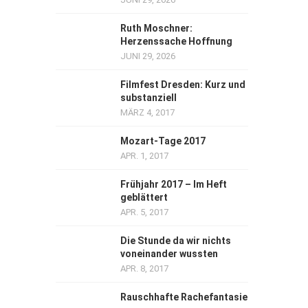
Ruth Moschner:
Herzenssache Hoffnung
JUNI 29, 2026
Filmfest Dresden: Kurz und
substanziell
MÄRZ 4, 2017
Mozart-Tage 2017
APR. 1, 2017
Frühjahr 2017 – Im Heft
geblättert
APR. 5, 2017
Die Stunde da wir nichts
voneinander wussten
APR. 8, 2017
Rauschhafte Rachefantasie