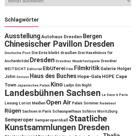
Schlagwörter
Ausstellung
Bergen
Autohaus Dresden
Chinesischer Pavillon Dresden
Die Ente bleibt draußen
Deutsche Post
Drei Haselnüsse für
Dresden
Aschenbrödel
Dresdner Musikfestspiele
Dresdner
Filmkritik
ElbUferei
Galerie Holger
WEITSICHT
Editorial
Film
Haus des Buches
John
Hope-Gala
HOPE Cape
Genuss
Kino
Town
Ladys Gin Night
Japanisches Palais
Landesbühnen Sachsen
La Saxe à Paris
Open Air
Lesung
Loriot
Meißen
Palais Sommer
Radebeul
Rügen
Schauspielhaus
Sachsen in Paris
Schloss Moritzburg
Staatliche
Semperoper
Semperopernball
Kunstsammlungen Dresden
Thalia