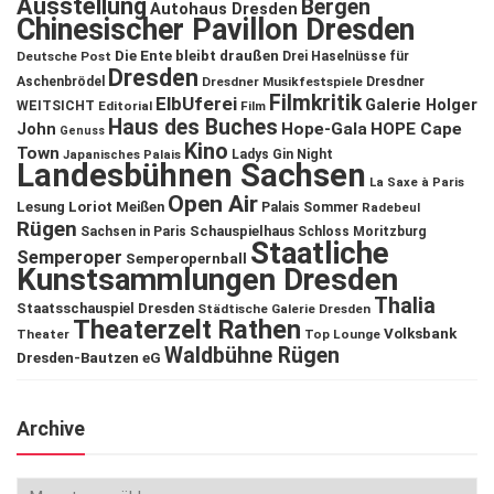
Ausstellung
Bergen
Autohaus Dresden
Chinesischer Pavillon Dresden
Die Ente bleibt draußen
Deutsche Post
Drei Haselnüsse für
Dresden
Aschenbrödel
Dresdner Musikfestspiele
Dresdner
Filmkritik
ElbUferei
Galerie Holger
WEITSICHT
Editorial
Film
Haus des Buches
John
Hope-Gala
HOPE Cape
Genuss
Kino
Town
Ladys Gin Night
Japanisches Palais
Landesbühnen Sachsen
La Saxe à Paris
Open Air
Lesung
Loriot
Meißen
Palais Sommer
Radebeul
Rügen
Schauspielhaus
Sachsen in Paris
Schloss Moritzburg
Staatliche
Semperoper
Semperopernball
Kunstsammlungen Dresden
Thalia
Staatsschauspiel Dresden
Städtische Galerie Dresden
Theaterzelt Rathen
Volksbank
Theater
Top Lounge
Waldbühne Rügen
Dresden-Bautzen eG
Archive