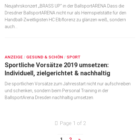
Neujahrskonzert „BRASS UP” in der BallsportARENA Dass die
Dresdner BallsportARENA nicht nur als Heim­spielstätte für den
Handball-Zweitligisten HC Elbflorenz zu glänzen weiß, sondern
auch...
DEZ. 18, 2018
ANZEIGE
/
GESUND & SCHÖN
/
SPORT
Sportliche Vorsätze 2019 umsetzen:
Individuell, zielgerichtet & nachhaltig
Die sportlichen Vorsätze zum Jahresstart nicht nur aufschreiben
und schenken, sondern beim Personal Training in der
BallsportArena Dresden nachhaltig umsetzen.
Page 1 of 2
1
2
»