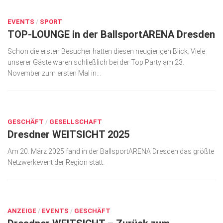
DEZ. 13, 2017
Kunst & Kultur
EVENTS
/
SPORT
TOP-LOUNGE in der BallsportARENA Dresden
Lifestyle
Ausflug & Reise
Schon die ersten Besucher hatten diesen neugierigen Blick. Viele
unserer Gäste waren schließlich bei der Top Party am 23.
Podcast
November zum ersten Mal in...
Top Branchen
MÄRZ 27, 2025
SACHSEN IN PARIS
GESCHÄFT
/
GESELLSCHAFT
Dresdner WEITSICHT 2025
Am 20. März 2025 fand in der BallsportARENA Dresden das größte
Netzwerkevent der Region statt.
DEZ. 12, 2023
ANZEIGE
/
EVENTS
/
GESCHÄFT