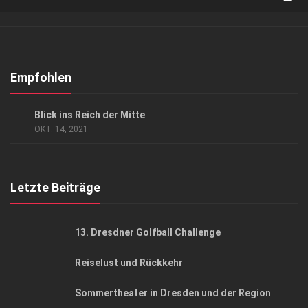
Verkaufsstellen
Abonnement
Kontakt, Impressum
Empfohlen
Datenschutzerklärung
GESELLSCHAFT
Blick ins Reich der Mitte
AGB
OKT. 14, 2021
Top Gesundheitsforum Dresden / Ostsachsen
Mediadaten
Letzte Beiträge
13. Dresdner Golfball Challenge
Reiselust und Rückkehr
Sommertheater in Dresden und der Region