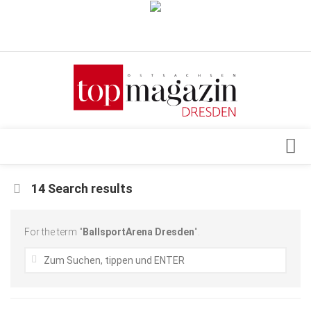
Verkaufsstellen
Abonnement
Kontakt, Impressum
Datenschutzerklärung
AGB
Architektur & Design
14 Search results
Top Gesundheitsforum Dresden / Ostsachsen
Events
Mediadaten
Genuss
For the term "
BallsportArena Dresden
".
Geschäft
gesund & schön
Gesellschaft