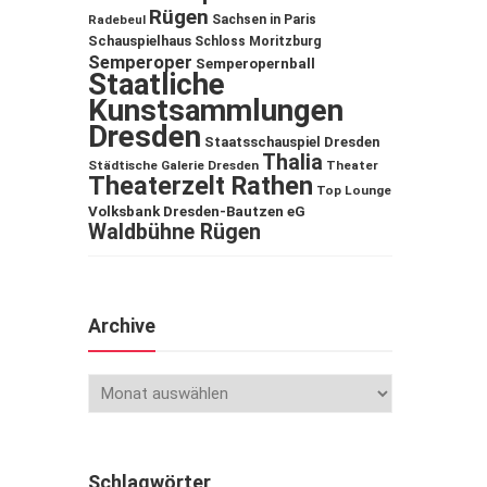
Rügen
Sachsen in Paris
Radebeul
Schauspielhaus
Schloss Moritzburg
Semperoper
Semperopernball
Staatliche
Kunstsammlungen
Dresden
Staatsschauspiel Dresden
Thalia
Städtische Galerie Dresden
Theater
Theaterzelt Rathen
Top Lounge
Volksbank Dresden-Bautzen eG
Waldbühne Rügen
Archive
Schlagwörter