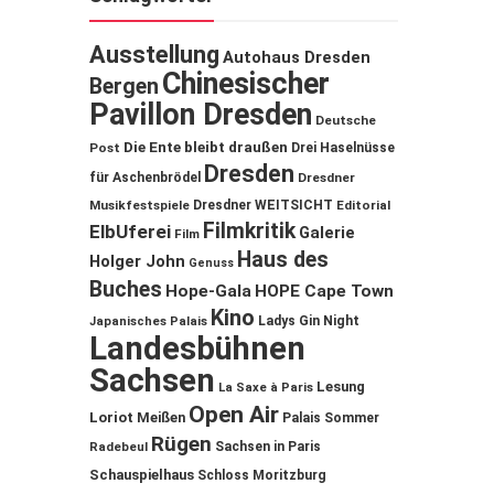
Ausstellung
Autohaus Dresden
Chinesischer
Bergen
Pavillon Dresden
Deutsche
Die Ente bleibt draußen
Post
Drei Haselnüsse
Dresden
für Aschenbrödel
Dresdner
Musikfestspiele
Dresdner WEITSICHT
Editorial
Filmkritik
ElbUferei
Galerie
Film
Haus des
Holger John
Genuss
Buches
Hope-Gala
HOPE Cape Town
Kino
Ladys Gin Night
Japanisches Palais
Landesbühnen
Sachsen
Lesung
La Saxe à Paris
Open Air
Loriot
Meißen
Palais Sommer
Rügen
Sachsen in Paris
Radebeul
Schauspielhaus
Schloss Moritzburg