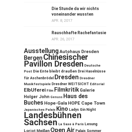
Die Stunde da wir nichts
voneinander wussten
APR. 8, 2017
Rauschhafte Rachefantasie
APR. 26, 2017
Ausstellung
Autohaus Dresden
Chinesischer
Bergen
Pavillon Dresden
Deutsche
Die Ente bleibt draußen
Post
Drei Haselnüsse
Dresden
für Aschenbrödel
Dresdner
Musikfestspiele
Dresdner WEITSICHT
Editorial
Filmkritik
ElbUferei
Galerie
Film
Haus des
Holger John
Genuss
Buches
Hope-Gala
HOPE Cape Town
Kino
Ladys Gin Night
Japanisches Palais
Landesbühnen
Sachsen
Lesung
La Saxe à Paris
Open Air
Loriot
Meißen
Palais Sommer